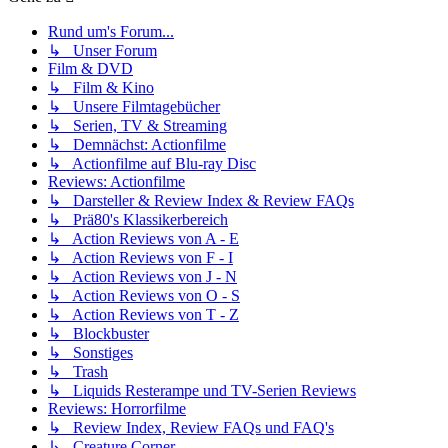
Rund um's Forum...
↳ Unser Forum
Film & DVD
↳ Film & Kino
↳ Unsere Filmtagebücher
↳ Serien, TV & Streaming
↳ Demnächst: Actionfilme
↳ Actionfilme auf Blu-ray Disc
Reviews: Actionfilme
↳ Darsteller & Review Index & Review FAQs
↳ Prä80's Klassikerbereich
↳ Action Reviews von A - E
↳ Action Reviews von F - I
↳ Action Reviews von J - N
↳ Action Reviews von O - S
↳ Action Reviews von T - Z
↳ Blockbuster
↳ Sonstiges
↳ Trash
↳ Liquids Resterampe und TV-Serien Reviews
Reviews: Horrorfilme
↳ Review Index, Review FAQs und FAQ's
↳ Creature Corner