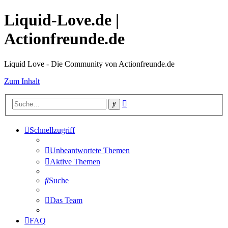
Liquid-Love.de |
Actionfreunde.de
Liquid Love - Die Community von Actionfreunde.de
Zum Inhalt
Erweiterte
Suche
Suche
Schnellzugriff
Unbeantwortete Themen
Aktive Themen
Suche
Das Team
FAQ