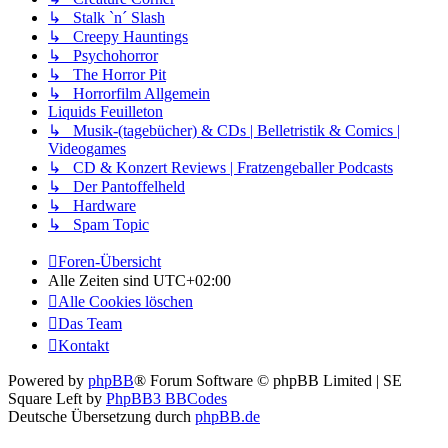
↳ Stalk `n´ Slash
↳ Creepy Hauntings
↳ Psychohorror
↳ The Horror Pit
↳ Horrorfilm Allgemein
Liquids Feuilleton
↳ Musik-(tagebücher) & CDs | Belletristik & Comics |
Videogames
↳ CD & Konzert Reviews | Fratzengeballer Podcasts
↳ Der Pantoffelheld
↳ Hardware
↳ Spam Topic
Foren-Übersicht
Alle Zeiten sind
UTC+02:00
Alle Cookies löschen
Das Team
Kontakt
Powered by
phpBB
® Forum Software © phpBB Limited | SE
Square Left by
PhpBB3 BBCodes
Deutsche Übersetzung durch
phpBB.de