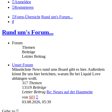
Anmelden
Registrieren
Foren-Übersicht
Rund um's Forum...
Suche
Rund um's Forum...
Forum
Themen
Beiträge
Letzter Beitrag
Unser Forum
Männlichste News rund ums Board gibt es hier. Außerdem
könnt Ihr uns hier berichten, warum Ihr bei Liquid Love
abhängen wollt.
317
Themen
13119
Beiträge
Letzter Beitrag
Re: Neues auf der Hauptseite
Neuester
von
SFI
Beitrag
03.08.2026, 05:39
Gehe zu