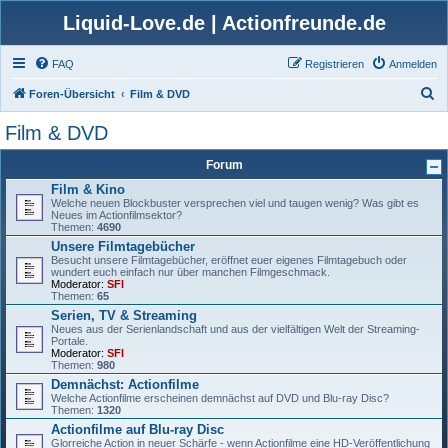
Liquid-Love.de | Actionfreunde.de
FAQ
Registrieren
Anmelden
S
Foren-Übersicht
Film & DVD
u
Film & DVD
c
Forum
h
Film & Kino
e
Welche neuen Blockbuster versprechen viel und taugen wenig? Was gibt es
Neues im Actionfilmsektor?
Themen:
4690
Unsere Filmtagebücher
Besucht unsere Filmtagebücher, eröffnet euer eigenes Filmtagebuch oder
wundert euch einfach nur über manchen Filmgeschmack.
Moderator:
SFI
Themen:
65
Serien, TV & Streaming
Neues aus der Serienlandschaft und aus der vielfältigen Welt der Streaming-
Portale.
Moderator:
SFI
Themen:
980
Demnächst: Actionfilme
Welche Actionfilme erscheinen demnächst auf DVD und Blu-ray Disc?
Themen:
1320
Actionfilme auf Blu-ray Disc
Glorreiche Action in neuer Schärfe - wenn Actionfilme eine HD-Veröffentlichung