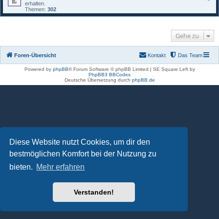
erhalten.
Themen:
302
Gehe zu
Foren-Übersicht
Kontakt
Das Team
Powered by
phpBB
® Forum Software © phpBB Limited | SE Square Left by
PhpBB3 BBCodes
Deutsche Übersetzung durch
phpBB.de
Diese Website nutzt Cookies, um dir den
bestmöglichen Komfort bei der Nutzung zu
bieten.
Mehr erfahren
Verstanden!