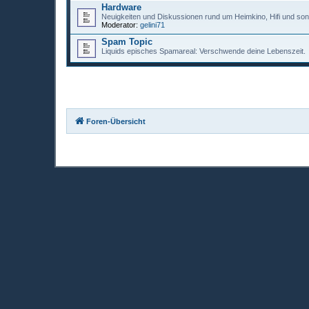
Hardware
Neuigkeiten und Diskussionen rund um Heimkino, Hifi und sons
Moderator:
gelini71
Spam Topic
Liquids episches Spamareal: Verschwende deine Lebenszeit.
Foren-Übersicht