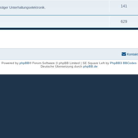
141
tiger Unterhaltungselektronik.
629
Kontak
Powered by
phpBB
® Forum Software © phpBB Limited | SE Square Left by
PhpBB3 BBCodes
Deutsche Übersetzung durch
phpBB.de