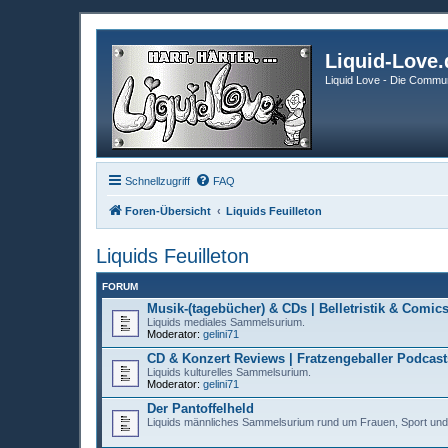
Liquid-Love.
Liquid Love - Die Commun
Schnellzugriff
FAQ
Foren-Übersicht
Liquids Feuilleton
Liquids Feuilleton
FORUM
Musik-(tagebücher) & CDs | Belletristik & Comi
Liquids mediales Sammelsurium.
Moderator:
gelini71
CD & Konzert Reviews | Fratzengeballer Podcast
Liquids kulturelles Sammelsurium.
Moderator:
gelini71
Der Pantoffelheld
Liquids männliches Sammelsurium rund um Frauen, Sport und