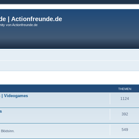
de | Actionfreunde.de
ity von Actionfreunde.de
THEMEN
cs | Videogames
1124
s
392
549
 Blödsinn.