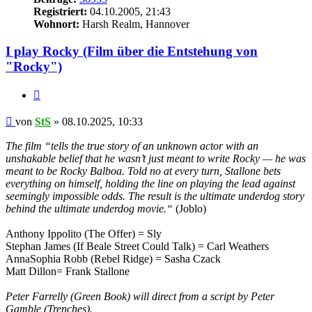
Registriert:
04.10.2005, 21:43
Wohnort:
Harsh Realm, Hannover
I play Rocky (Film über die Entstehung von
"Rocky")
Zitat
Beitrag
von
StS
»
08.10.2025, 10:33
The film “tells the true story of an unknown actor with an
unshakable belief that he wasn’t just meant to write Rocky — he was
meant to be Rocky Balboa. Told no at every turn, Stallone bets
everything on himself, holding the line on playing the lead against
seemingly impossible odds. The result is the ultimate underdog story
behind the ultimate underdog movie.“
(Joblo)
Anthony Ippolito (The Offer) = Sly
Stephan James (If Beale Street Could Talk) = Carl Weathers
AnnaSophia Robb (Rebel Ridge) = Sasha Czack
Matt Dillon= Frank Stallone
Peter Farrelly (Green Book) will direct from a script by Peter
Gamble (Trenches).