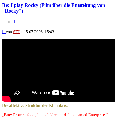
Re: I play Rocky (Film über die Entstehung von
"Rocky")
Zitat
Beitrag
von
SFI
»
15.07.2026, 15:43
Die affektive Struktur der Klimakrise
„Fate: Protects fools, little children and ships named Enterprise.“