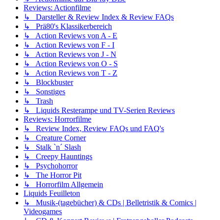
Reviews: Actionfilme
↳ Darsteller & Review Index & Review FAQs
↳ Prä80's Klassikerbereich
↳ Action Reviews von A - E
↳ Action Reviews von F - I
↳ Action Reviews von J - N
↳ Action Reviews von O - S
↳ Action Reviews von T - Z
↳ Blockbuster
↳ Sonstiges
↳ Trash
↳ Liquids Resterampe und TV-Serien Reviews
Reviews: Horrorfilme
↳ Review Index, Review FAQs und FAQ's
↳ Creature Corner
↳ Stalk `n´ Slash
↳ Creepy Hauntings
↳ Psychohorror
↳ The Horror Pit
↳ Horrorfilm Allgemein
Liquids Feuilleton
↳ Musik-(tagebücher) & CDs | Belletristik & Comics |
Videogames