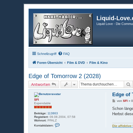
Liquid-Love.
Liquid Love - Die Commun
Schnellzugriff
FAQ
Foren-Übersicht
Film & DVD
Film & Kino
Edge of Tomorrow 2 (2028)
S
Antworten
Edge of 
SFI
B
von
SFI
»
0
Expendable
e
i
Schon länge
t
Beiträge:
113863
Herbst dies
r
Registriert:
09.08.2004, 07:58
a
Wohnort:
PFALZ
g
K
Kontaktdaten:
Die affektive
o
n