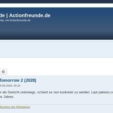
de | Actionfreunde.de
ity von Actionfreunde.de
uche
Erweiterte Suche
Tomorrow 2 (2028)
5.05.2026, 05:24
r als Gerücht unterwegs, scheint es nun konkreter zu werden: Laut patreon.
es Jahres.
 Struktur der Klimakrise