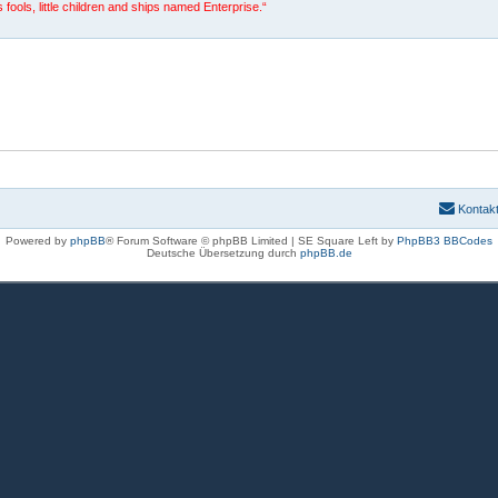
 fools, little children and ships named Enterprise.“
Kontak
Powered by
phpBB
® Forum Software © phpBB Limited | SE Square Left by
PhpBB3 BBCodes
Deutsche Übersetzung durch
phpBB.de