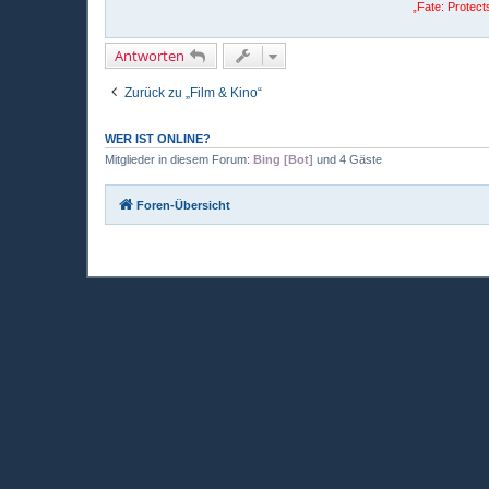
t
„Fate: Protects
a
k
t
Antworten
d
a
t
Zurück zu „Film & Kino“
e
n
v
o
WER IST ONLINE?
n
Mitglieder in diesem Forum:
Bing [Bot]
und 4 Gäste
S
F
I
Foren-Übersicht