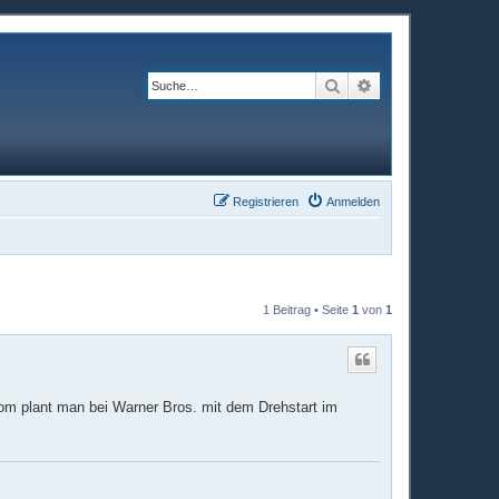
Suche
Erweiterte Suche
Registrieren
Anmelden
1 Beitrag • Seite
1
von
1
com plant man bei Warner Bros. mit dem Drehstart im