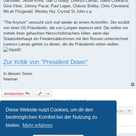
Darsteller: Jesse Kove, Gail O’Grady, Lorenzo Lamas, David Chokachi,
Gina Vitori, Johnny Pacar, Paul Logan, Chávez Bobby, Chris Cleveland,
Micah Fitzgerald, Wesley Hui, Crystal St John u.a.
"The Asylum" versucht sich mal wieder an einem Actionfilm. Der erzählt
von einer US-Präsidentin, die von Lumpen erpresst wird. Die wollen sie
mittels ihres gehackten Herzschrittmachers killen, wenn das
Staatsoberhaupt ein Friedensabkommen mit den Russen unterzeichnet...
Lorenzo Lamas gehört zu denen, die die Präsidentin retten wollen.
Zur Kritik von "President Down"
In diesem Sinne:
freeman
Antworten
1 Beitrag • Seite
1
von
1
Diese Website nutzt Cookies, um dir den
Gehe zu
bestmöglichen Komfort bei der Nutzung zu
WER IST ONLINE?
bieten.
Mehr erfahren
Mitglieder in diesem Forum: 0 Mitglieder und 1 Gast