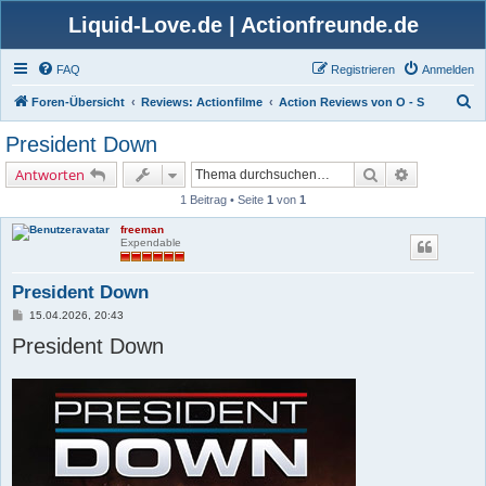
Liquid-Love.de | Actionfreunde.de
FAQ
Registrieren
Anmelden
S
Foren-Übersicht
Reviews: Actionfilme
Action Reviews von O - S
u
President Down
c
Suche
Erweiterte 
Antworten
h
1 Beitrag • Seite
1
von
1
e
freeman
Expendable
President Down
B
15.04.2026, 20:43
e
President Down
i
t
r
a
g