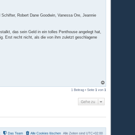
id Schifter, Robert Dane Goodwin, Vanessa Ore, Jeannie
talkt, das sein Geld in ein tolles Penthouse angelegt hat,
ig. Erst recht nicht, als die von ihm zuletzt geschlagene
N
a
1 Beitrag • Seite
1
von
1
c
h
o
Gehe zu
b
e
n
t
Das Team
Alle Cookies löschen
Alle Zeiten sind
UTC+02:00