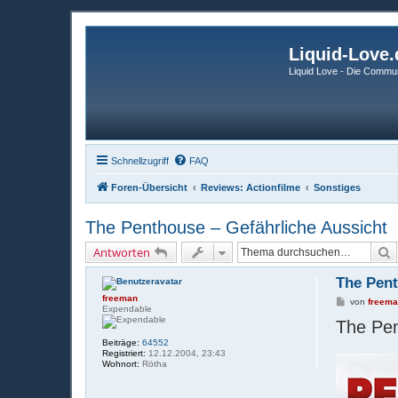
Liquid-Love.
Liquid Love - Die Commun
Schnellzugriff
FAQ
Foren-Übersicht
Reviews: Actionfilme
Sonstiges
The Penthouse – Gefährliche Aussicht
S
Antworten
The Pent
freeman
B
von
freem
Expendable
e
The Pen
i
t
Beiträge:
64552
r
Registriert:
12.12.2004, 23:43
a
Wohnort:
Rötha
g