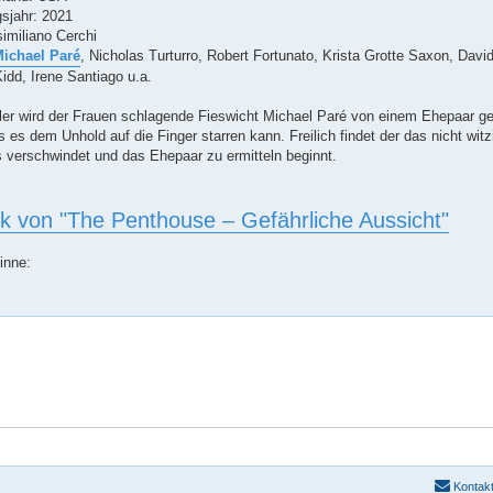
sjahr: 2021
imiliano Cerchi
ichael Paré
, Nicholas Turturro, Robert Fortunato, Krista Grotte Saxon, Dav
idd, Irene Santiago u.a.
ller wird der Frauen schlagende Fieswicht Michael Paré von einem Ehepaar ges
es dem Unhold auf die Finger starren kann. Freilich findet der das nicht witz
s verschwindet und das Ehepaar zu ermitteln beginnt.
tik von "The Penthouse – Gefährliche Aussicht"
inne:
Kontak