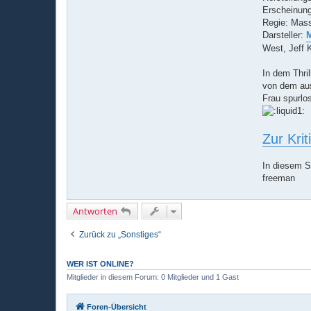
Erscheinung
Regie: Mass
Darsteller:
M
West, Jeff K
In dem Thri
von dem aus 
Frau spurlo
Zur Kri
In diesem S
freeman
Antworten
Zurück zu „Sonstiges“
WER IST ONLINE?
Mitglieder in diesem Forum: 0 Mitglieder und 1 Gast
Foren-Übersicht