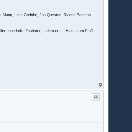
mes Munn, Liam Greinke, Jon Quested, Ryland Pearson-
iller unbedarfte Touristen, indem er sie Haien zum Fraß
N
a
c
h
o
b
e
n