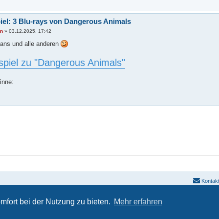
el: 3 Blu-rays von Dangerous Animals
an
»
03.12.2025, 17:42
ans und alle anderen
piel zu "Dangerous Animals"
inne:
Kontak
Powered by
phpBB
® Forum Software © phpBB Limited | SE Square Left by
PhpBB3 BBCodes
mfort bei der Nutzung zu bieten.
Mehr erfahren
Deutsche Übersetzung durch
phpBB.de