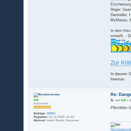
Erscheinung
Regie: Sea
Darsteller:
McManus, M
In dem frisc
vorwirft… Da
Zur Kri
In diesem S
freeman
Re: Dang
B
StS
von
StS
»
e
Actioncrew
i
Pflichtfilm 
t
Beiträge:
30962
r
Registriert:
04.10.2005, 21:43
a
Wohnort:
Harsh Realm, Hannover
g
http://www.tyl