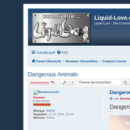
Liquid-Love.
Liquid Love - Die Commun
Schnellzugriff
FAQ
Foren-Übersicht
Reviews: Horrorfilme
Creature Corner
Dangerous Animals
S
Antworten
Dangero
freeman
B
von
freem
Expendable
e
Danger
i
t
Beiträge:
64552
r
Registriert:
12.12.2004, 23:43
a
Wohnort:
Rötha
g