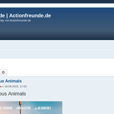
de | Actionfreunde.de
ity von Actionfreunde.de
uche
Erweiterte Suche
us Animals
an
»
18.09.2025, 17:22
ous Animals