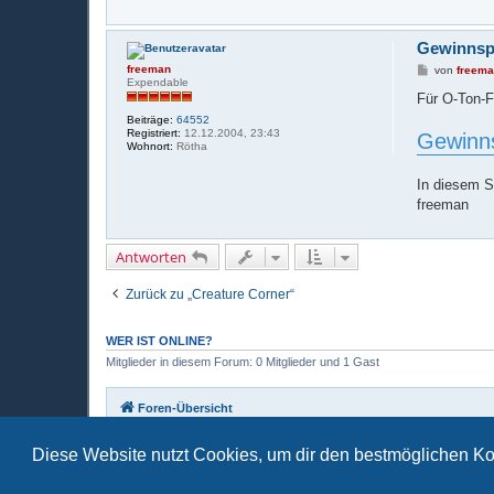
Gewinnspi
B
freeman
von
freem
e
Expendable
i
Für O-Ton-F
t
Beiträge:
64552
r
Registriert:
12.12.2004, 23:43
Gewinns
a
Wohnort:
Rötha
g
In diesem S
freeman
Antworten
Zurück zu „Creature Corner“
WER IST ONLINE?
Mitglieder in diesem Forum: 0 Mitglieder und 1 Gast
Foren-Übersicht
Diese Website nutzt Cookies, um dir den bestmöglichen Ko