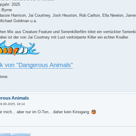
sjahr: 2025
n Byrne
 Hassie Harrison, Jai Courtney, Josh Heuston, Rob Carlton, Ella Newton, Ja
ichael Goldman u.a.
hen Mix aus Creature Feature und Serienkillerfilm tötet ein verrückter Serienk
bei ist der von Jai Courtney mit Lust verkörperte Killer ein echter Knaller.
tik von "Dangerous Animals"
inne:
erous Animals
18.09.2025, 18:14
für mich... aber nur im O-Ton... daher kein Kinogang.
ershields.com/photos/