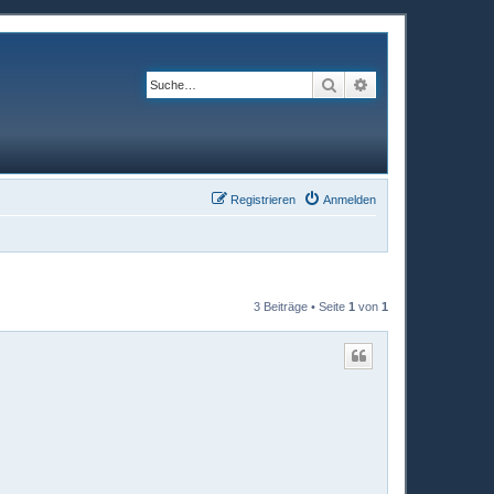
Suche
Erweiterte Suche
Registrieren
Anmelden
3 Beiträge • Seite
1
von
1