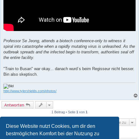
Professor Se Jeong, attends a biotech conference-only to witness it
spiral into catastrophe when a rapidly mutating virus is unleashed. As the
outbreak spreads and the infected begin to transform, authorities seal off
the entire facility.
"Train to Busan" war okay... danach wurd´s beim Regisseur nicht besser.
Bin also skeptisch.
http://www.tylershields.com/photos/
Antworten
1 Beitrag • Seite
1
von
1
Gehe zu
Diese Website nutzt Cookies, um dir den
bestmöglichen Komfort bei der Nutzung zu
WER IST ONLINE?