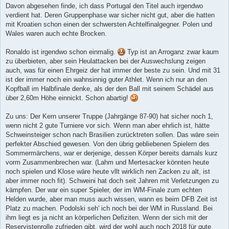
Davon abgesehen finde, ich dass Portugal den Titel auch irgendwo
verdient hat. Deren Gruppenphase war sicher nicht gut, aber die hatten
mit Kroatien schon einen der schwersten Achtelfinalgegner. Polen und
Wales waren auch echte Brocken.
Ronaldo ist irgendwo schon einmalig.
Typ ist an Arroganz zwar kaum
zu überbieten, aber sein Heulattacken bei der Auswechslung zeigen
auch, was für einen Ehrgeiz der hat immer der beste zu sein. Und mit 31
ist der immer noch ein wahnsinnig guter Athlet. Wenn ich nur an den
Kopfball im Halbfinale denke, als der den Ball mit seinem Schädel aus
über 2,60m Höhe einnickt. Schon abartig!
Zu uns: Der Kern unserer Truppe (Jahrgänge 87-90) hat sicher noch 1,
wenn nicht 2 gute Turniere vor sich. Wenn man aber ehrlich ist, hätte
Schweinsteiger schon nach Brasilien zurücktreten sollen. Das wäre sein
perfekter Abschied gewesen. Von den übrig gebliebenen Spielern des
Sommermärchens, war er derjenige, dessen Körper bereits damals kurz
vorm Zusammenbrechen war. (Lahm und Mertesacker könnten heute
noch spielen und Klose wäre heute vllt wirklich nen Zacken zu alt, ist
aber immer noch fit). Schweini hat doch seit Jahren mit Verletzungen zu
kämpfen. Der war ein super Spieler, der im WM-Finale zum echten
Helden wurde, aber man muss auch wissen, wann es beim DFB Zeit ist
Platz zu machen. Podolski seh' ich noch bei der WM in Russland. Bei
ihm liegt es ja nicht an körperlichen Defiziten. Wenn der sich mit der
Reservistenrolle zufrieden gibt, wird der wohl auch noch 2018 für gute