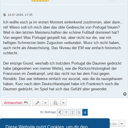
B
14.07.2016, 17:35
e
i
Ich wollte euch ja im ersten Moment einlenkend zustimmen, aber dann...
t
nö! Wieso soll ich mich über das üble Gedresche von Portugal freuen?
r
a
Weil in den letzten Meisterschaften der schöne Fußball dominiert hat?
g
Von wegen! Was Portugal gespielt hat, aber nicht nur die, war mit
heftigen Schmerzen beim Zugucken verbunden. Muss ich nicht haben,
auch nicht als Abwechslung. Das Niveau der EM war einfach historisch
schlecht.
Der einzige Grund, weshalb ich trotzdem Portugal die Daumen gedrückt
habe (abgesehen von meiner Wette), war die Rücksichtslosigkeit der
Franzosen im Zweikampf, und das nicht nur bei dem Foul gegen
Ronaldo. Das war teilweise einfach nur asozial, was die da rausgehauen
haben. Kurz nach dem Deutschlandspiel habe ich Frankreich noch die
Daumen gedrückt, im Spiel hat sich das Gefühl aber gewendet.
Antworten
1
2
3
4
Vorherige
81 Beiträge
Gehe zu
Diese Website nutzt Cookies, um dir den