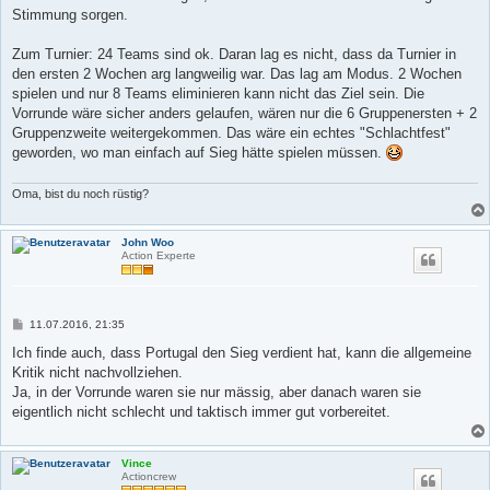
Stimmung sorgen.
Zum Turnier: 24 Teams sind ok. Daran lag es nicht, dass da Turnier in
den ersten 2 Wochen arg langweilig war. Das lag am Modus. 2 Wochen
spielen und nur 8 Teams eliminieren kann nicht das Ziel sein. Die
Vorrunde wäre sicher anders gelaufen, wären nur die 6 Gruppenersten + 2
Gruppenzweite weitergekommen. Das wäre ein echtes "Schlachtfest"
geworden, wo man einfach auf Sieg hätte spielen müssen.
Oma, bist du noch rüstig?
John Woo
Action Experte
B
11.07.2016, 21:35
e
i
Ich finde auch, dass Portugal den Sieg verdient hat, kann die allgemeine
t
Kritik nicht nachvollziehen.
r
a
Ja, in der Vorrunde waren sie nur mässig, aber danach waren sie
g
eigentlich nicht schlecht und taktisch immer gut vorbereitet.
Vince
Actioncrew