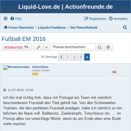
Liquid-Love.de | Actionfreunde.de
FAQ
Registrieren
Anmelden
S
Foren-Übersicht
Liquids Feuilleton
Der Pantoffelheld
u
Fußball EM 2016
c
Suche
Erweiterte 
Antworten
h
e
1
2
3
4
Vorherige
81 Beiträge
kaiserfranz
Action Prolet
B
11.07.2016, 12:52
e
i
Ich bin mal richtig froh, dass mit Portugal ein Team mit ziemlich
t
bescheidenem Fussball den Titel geholt hat. Von den Schönwetter-
r
a
Trainern, die den perfekten Fussball predigen, habe ich nämlich so ein
g
bißchen die Nase voll. Ballbesitz, Zweikämpfe, Torschüsse etc. ... im
Prinzip alles nur unwichtige Werte, wenn du am Ende eben eine Bude
mehr machst.