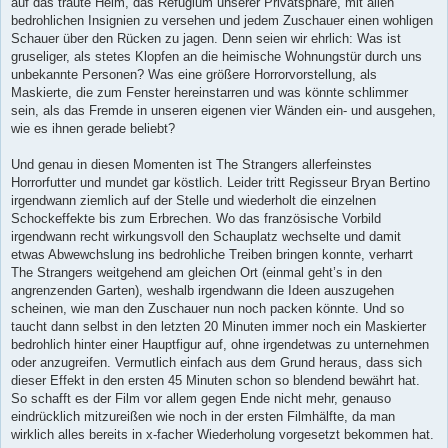
auf das traute Heim, das Refugium unserer Privatsphäre, mit allen
bedrohlichen Insignien zu versehen und jedem Zuschauer einen wohligen
Schauer über den Rücken zu jagen. Denn seien wir ehrlich: Was ist
gruseliger, als stetes Klopfen an die heimische Wohnungstür durch uns
unbekannte Personen? Was eine größere Horrorvorstellung, als
Maskierte, die zum Fenster hereinstarren und was könnte schlimmer
sein, als das Fremde in unseren eigenen vier Wänden ein- und ausgehen,
wie es ihnen gerade beliebt?
Und genau in diesen Momenten ist The Strangers allerfeinstes
Horrorfutter und mundet gar köstlich. Leider tritt Regisseur Bryan Bertino
irgendwann ziemlich auf der Stelle und wiederholt die einzelnen
Schockeffekte bis zum Erbrechen. Wo das französische Vorbild
irgendwann recht wirkungsvoll den Schauplatz wechselte und damit
etwas Abwewchslung ins bedrohliche Treiben bringen konnte, verharrt
The Strangers weitgehend am gleichen Ort (einmal geht’s in den
angrenzenden Garten), weshalb irgendwann die Ideen auszugehen
scheinen, wie man den Zuschauer nun noch packen könnte. Und so
taucht dann selbst in den letzten 20 Minuten immer noch ein Maskierter
bedrohlich hinter einer Hauptfigur auf, ohne irgendetwas zu unternehmen
oder anzugreifen. Vermutlich einfach aus dem Grund heraus, dass sich
dieser Effekt in den ersten 45 Minuten schon so blendend bewährt hat.
So schafft es der Film vor allem gegen Ende nicht mehr, genauso
eindrücklich mitzureißen wie noch in der ersten Filmhälfte, da man
wirklich alles bereits in x-facher Wiederholung vorgesetzt bekommen hat.