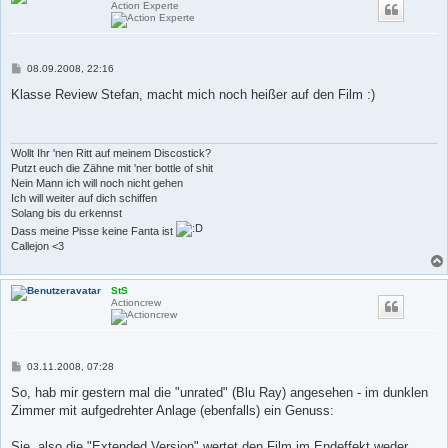
Action Experte
B
08.09.2008, 22:16
e
i
Klasse Review Stefan, macht mich noch heißer auf den Film :)
t
r
a
g
Wollt Ihr 'nen Ritt auf meinem Discostick?
Putzt euch die Zähne mit 'ner bottle of shit
Nein Mann ich will noch nicht gehen
Ich will weiter auf dich schiffen
Solang bis du erkennst
Dass meine Pisse keine Fanta ist
Callejon <3
StS
Actioncrew
B
03.11.2008, 07:28
e
i
So, hab mir gestern mal die "unrated" (Blu Ray) angesehen - im dunklen
t
Zimmer mit aufgedrehter Anlage (ebenfalls) ein Genuss:
r
a
g
Sie, also die "Extended Version" wertet den Film im Endeffekt weder