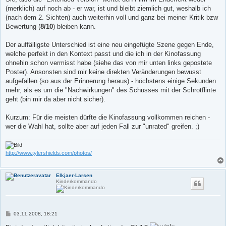
(merklich) auf noch ab - er war, ist und bleibt ziemlich gut, weshalb ich
(nach dem 2. Sichten) auch weiterhin voll und ganz bei meiner Kritik bzw
Bewertung (
8/10
) bleiben kann.
Der auffälligste Unterschied ist eine neu eingefügte Szene gegen Ende,
welche perfekt in den Kontext passt und die ich in der Kinofassung
ohnehin schon vermisst habe (siehe das von mir unten links gepostete
Poster). Ansonsten sind mir keine direkten Veränderungen bewusst
aufgefallen (so aus der Erinnerung heraus) - höchstens einige Sekunden
mehr, als es um die "Nachwirkungen" des Schusses mit der Schrotflinte
geht (bin mir da aber nicht sicher).
Kurzum: Für die meisten dürfte die Kinofassung vollkommen reichen -
wer die Wahl hat, sollte aber auf jeden Fall zur "unrated" greifen. ;)
http://www.tylershields.com/photos/
Elkjaer-Larsen
Kinderkommando
B
03.11.2008, 18:21
e
i