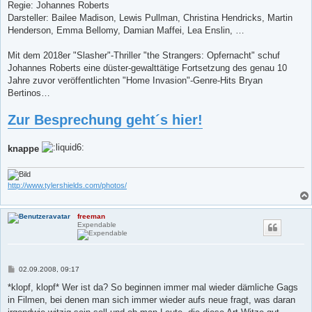
Regie: Johannes Roberts
Darsteller: Bailee Madison, Lewis Pullman, Christina Hendricks, Martin
Henderson, Emma Bellomy, Damian Maffei, Lea Enslin, …
Mit dem 2018er "Slasher"-Thriller "the Strangers: Opfernacht" schuf
Johannes Roberts eine düster-gewalttätige Fortsetzung des genau 10
Jahre zuvor veröffentlichten "Home Invasion"-Genre-Hits Bryan
Bertinos…
Zur Besprechung geht´s hier!
knappe
http://www.tylershields.com/photos/
freeman
Expendable
B
02.09.2008, 09:17
e
i
*klopf, klopf* Wer ist da? So beginnen immer mal wieder dämliche Gags
t
in Filmen, bei denen man sich immer wieder aufs neue fragt, was daran
r
a