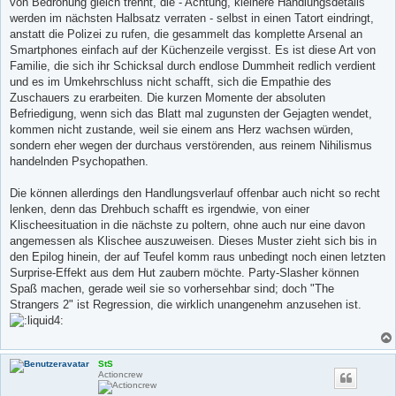
von Bedrohung gleich trennt, die - Achtung, kleinere Handlungsdetails
werden im nächsten Halbsatz verraten - selbst in einen Tatort eindringt,
anstatt die Polizei zu rufen, die gesammelt das komplette Arsenal an
Smartphones einfach auf der Küchenzeile vergisst. Es ist diese Art von
Familie, die sich ihr Schicksal durch endlose Dummheit redlich verdient
und es im Umkehrschluss nicht schafft, sich die Empathie des
Zuschauers zu erarbeiten. Die kurzen Momente der absoluten
Befriedigung, wenn sich das Blatt mal zugunsten der Gejagten wendet,
kommen nicht zustande, weil sie einem ans Herz wachsen würden,
sondern eher wegen der durchaus verstörenden, aus reinem Nihilismus
handelnden Psychopathen.
Die können allerdings den Handlungsverlauf offenbar auch nicht so recht
lenken, denn das Drehbuch schafft es irgendwie, von einer
Klischeesituation in die nächste zu poltern, ohne auch nur eine davon
angemessen als Klischee auszuweisen. Dieses Muster zieht sich bis in
den Epilog hinein, der auf Teufel komm raus unbedingt noch einen letzten
Surprise-Effekt aus dem Hut zaubern möchte. Party-Slasher können
Spaß machen, gerade weil sie so vorhersehbar sind; doch "The
Strangers 2" ist Regression, die wirklich unangenehm anzusehen ist.
StS
Actioncrew