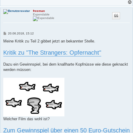
freeman
Expendable
B
20.06.2018, 15:12
e
i
Meine Kritik zu Teil 2 gibbet jetzt an bekannter Stelle.
t
r
Kritik zu "The Strangers: Opfernacht"
a
g
Dazu ein Gewinnspiel, bei dem knallharte Kopfnüsse wie diese geknackt
werden müssen:
Welcher Film das wohl ist?
Zum Gewinnspiel über einen 50 Euro-Gutschein