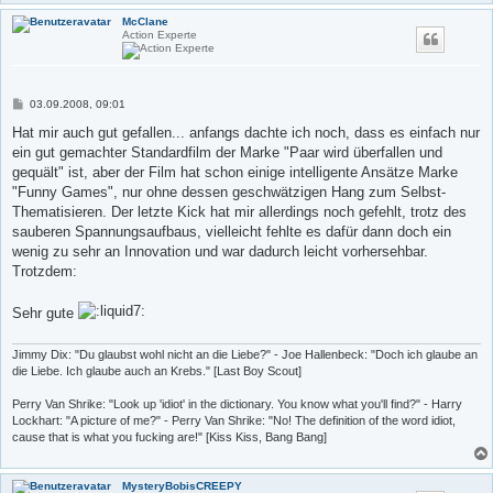
McClane
Action Experte
B
03.09.2008, 09:01
e
i
Hat mir auch gut gefallen... anfangs dachte ich noch, dass es einfach nur
t
ein gut gemachter Standardfilm der Marke "Paar wird überfallen und
r
a
gequält" ist, aber der Film hat schon einige intelligente Ansätze Marke
g
"Funny Games", nur ohne dessen geschwätzigen Hang zum Selbst-
Thematisieren. Der letzte Kick hat mir allerdings noch gefehlt, trotz des
sauberen Spannungsaufbaus, vielleicht fehlte es dafür dann doch ein
wenig zu sehr an Innovation und war dadurch leicht vorhersehbar.
Trotzdem:
Sehr gute
Jimmy Dix: "Du glaubst wohl nicht an die Liebe?" - Joe Hallenbeck: "Doch ich glaube an
die Liebe. Ich glaube auch an Krebs." [Last Boy Scout]
Perry Van Shrike: "Look up 'idiot' in the dictionary. You know what you'll find?" - Harry
Lockhart: "A picture of me?" - Perry Van Shrike: "No! The definition of the word idiot,
cause that is what you fucking are!" [Kiss Kiss, Bang Bang]
MysteryBobisCREEPY