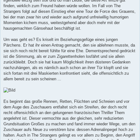
irgendwie witzig sein soll und ob man Leute, die diese Art Witze gut
g
finden, wirklich zum Freund haben würde wollen. Im Fall von The
Strangers folgt auf diesen Einstieg eher eine Tour de Force des Grauens,
bei der man zwar hin und wieder auch aufgrund unfreiwillig humorigen
Momenten kichern muss, weitestgehend aber doch mehr mit der
hausgemachten Gänsehaut beschäftigt ist.
Um was geht es? Es kriselt im Beziehungsgefüge eines jungen
Pärchens. Er hat ihr einen Antrag gemacht, den sie ablehnen musste, da
sie sich noch nicht bereit fühlte für eine Ehe. Dementsprechend gedrückt
ist die Stimmung, als er zum Zigarettenholen losfährt und sie allein
zurückbleibt. Doch sie hat kaum Möglichkeit ihren düsteren Gedanken
nachzuhängen, als es nämlich auch schon an ihrer Tür klopft und sie
sich fortan mit drei Maskierten konfrontiert sieht, die offensichtlich zu
allem bereit zu sein scheinen ...
Es beginnt das große Rennen, Retten, Flüchten und Schreien und vor
dem Auge des Zuschauers entfaltet sich ein Streifen, der doch recht
recht offensichtlich an den gelungenen französischen Thriller Them
angelehnt ist. Dieser vermochte aus der gleichen, sehr reduzierten
Grundsituation Großes zu machen und fand immer wieder Wege, um den
Zuschauer aufs Neue zu verstören bzw. dessen Adrenalinpegel hoch zu
halten. Auch in The Strangers gelingt es vor allem zu Beginn, den Angriff