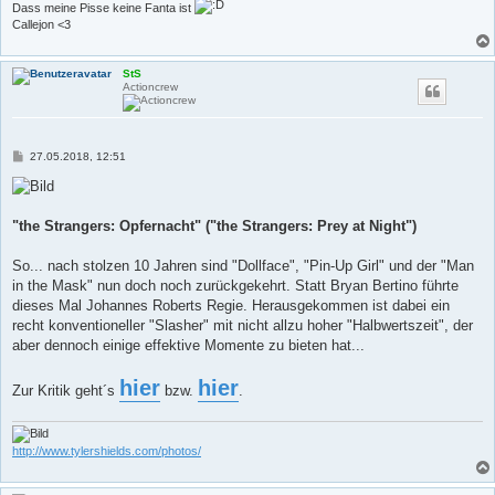
Dass meine Pisse keine Fanta ist
Callejon <3
StS
Actioncrew
B
27.05.2018, 12:51
e
i
t
r
a
"the Strangers: Opfernacht" ("the Strangers: Prey at Night")
g
So... nach stolzen 10 Jahren sind "Dollface", "Pin-Up Girl" und der "Man
in the Mask" nun doch noch zurückgekehrt. Statt Bryan Bertino führte
dieses Mal Johannes Roberts Regie. Herausgekommen ist dabei ein
recht konventioneller "Slasher" mit nicht allzu hoher "Halbwertszeit", der
aber dennoch einige effektive Momente zu bieten hat...
hier
hier
Zur Kritik geht´s
bzw.
.
http://www.tylershields.com/photos/