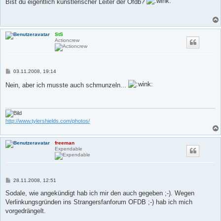
Bist du eigentlich künstlerischer Leiter der Ofdb?
t
r
a
g
StS
Actioncrew
B
03.11.2008, 19:14
e
i
Nein, aber ich musste auch schmunzeln...
t
r
a
g
http://www.tylershields.com/photos/
freeman
Expendable
B
28.11.2008, 12:51
e
i
Sodale, wie angekündigt hab ich mir den auch gegeben ;-). Wegen
t
Verlinkungsgründen ins Strangersfanforum OFDB ;-) hab ich mich
r
a
vorgedrängelt.
g