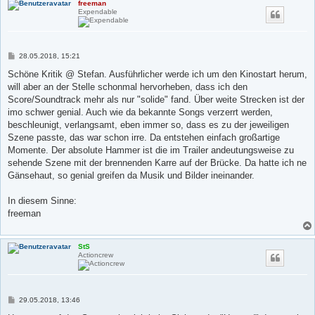
freeman
Expendable
B
28.05.2018, 15:21
e
i
Schöne Kritik @ Stefan. Ausführlicher werde ich um den Kinostart herum,
t
will aber an der Stelle schonmal hervorheben, dass ich den
r
a
Score/Soundtrack mehr als nur "solide" fand. Über weite Strecken ist der
g
imo schwer genial. Auch wie da bekannte Songs verzerrt werden,
beschleunigt, verlangsamt, eben immer so, dass es zu der jeweiligen
Szene passte, das war schon irre. Da entstehen einfach großartige
Momente. Der absolute Hammer ist die im Trailer andeutungsweise zu
sehende Szene mit der brennenden Karre auf der Brücke. Da hatte ich ne
Gänsehaut, so genial greifen da Musik und Bilder ineinander.
In diesem Sinne:
freeman
StS
Actioncrew
B
29.05.2018, 13:46
e