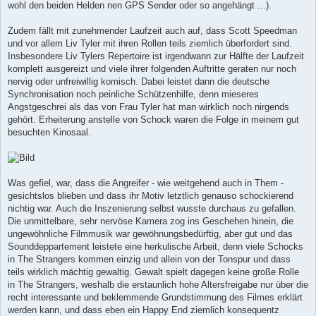
wohl den beiden Helden nen GPS Sender oder so angehängt ...).
Zudem fällt mit zunehmender Laufzeit auch auf, dass Scott Speedman
und vor allem Liv Tyler mit ihren Rollen teils ziemlich überfordert sind.
Insbesondere Liv Tylers Repertoire ist irgendwann zur Hälfte der Laufzeit
komplett ausgereizt und viele ihrer folgenden Auftritte geraten nur noch
nervig oder unfreiwillig komisch. Dabei leistet dann die deutsche
Synchronisation noch peinliche Schützenhilfe, denn mieseres
Angstgeschrei als das von Frau Tyler hat man wirklich noch nirgends
gehört. Erheiterung anstelle von Schock waren die Folge in meinem gut
besuchten Kinosaal.
Was gefiel, war, dass die Angreifer - wie weitgehend auch in Them -
gesichtslos blieben und dass ihr Motiv letztlich genauso schockierend
nichtig war. Auch die Inszenierung selbst wusste durchaus zu gefallen.
Die unmittelbare, sehr nervöse Kamera zog ins Geschehen hinein, die
ungewöhnliche Filmmusik war gewöhnungsbedürftig, aber gut und das
Sounddeppartement leistete eine herkulische Arbeit, denn viele Schocks
in The Strangers kommen einzig und allein von der Tonspur und dass
teils wirklich mächtig gewaltig. Gewalt spielt dagegen keine große Rolle
in The Strangers, weshalb die erstaunlich hohe Altersfreigabe nur über die
recht interessante und beklemmende Grundstimmung des Filmes erklärt
werden kann, und dass eben ein Happy End ziemlich konsequentz