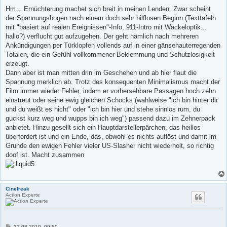
e
i
Hm... Ernüchterung machet sich breit in meinen Lenden. Zwar scheint
t
der Spannungsbogen nach einem doch sehr hilflosen Beginn (Texttafeln
r
a
mit "basiert auf realen Ereignissen"-Info, 911-Intro mit Wackeloptik...
g
hallo?) verflucht gut aufzugehen. Der geht nämlich nach mehreren
Ankündigungen per Türklopfen vollends auf in einer gänsehauterregenden
Totalen, die ein Gefühl vollkommener Beklemmung und Schutzlosigkeit
erzeugt.
Dann aber ist man mitten drin im Geschehen und ab hier flaut die
Spannung merklich ab. Trotz des konsequenten Minimalismus macht der
Film immer wieder Fehler, indem er vorhersehbare Passagen hoch zehn
einstreut oder seine ewig gleichen Schocks (wahlweise "ich bin hinter dir
und du weißt es nicht" oder "ich bin hier und stehe sinnlos rum, du
guckst kurz weg und wupps bin ich weg") passend dazu im Zehnerpack
anbietet. Hinzu gesellt sich ein Hauptdarstellerpärchen, das heillos
überfordert ist und ein Ende, das, obwohl es nichts auflöst und damit im
Grunde den ewigen Fehler vieler US-Slasher nicht wiederholt, so richtig
doof ist. Macht zusammen
Cinefreak
Action Experte
B
21.08.2010, 09:50