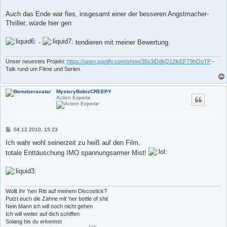
Auch das Ende war fies, insgesamt einer der besseren Angstmacher-
Thriller..würde hier gen
-
tendieren mit meiner Bewertung.
Unser neuestes Projekt:
https://open.spotify.com/show/35s3iDdkQ12ikEFT9hOoTP
-
Talk rund um Filme und Serien
MysteryBobisCREEPY
Action Experte
B
04.12.2010, 15:23
e
i
Ich wahr wohl seinerzeit zu heiß auf den Film,
t
totale Enttäuschung IMO spannungsarmer Mist!
r
a
g
Wollt Ihr 'nen Ritt auf meinem Discostick?
Putzt euch die Zähne mit 'ner bottle of shit
Nein Mann ich will noch nicht gehen
Ich will weiter auf dich schiffen
Solang bis du erkennst