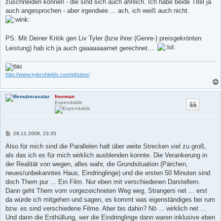
zuschneiden können - die sind sich auch ähnlich. Ich habe beide Titel ja
auch angesprochen - aber irgendwie ... ach, ich weiß auch nicht.
PS: Mit Deiner Kritik gen Liv Tyler (bzw ihrer (Genre-) preisgekrönten
Leistung) hab ich ja auch gaaaaaaarnet gerechnet....
http://www.tylershields.com/photos/
freeman
Expendable
B
28.11.2008, 23:35
e
i
Also für mich sind die Parallelen halt über weite Strecken viel zu groß,
t
als das ich es für mich wirklich ausblenden konnte. Die Verankerung in
r
a
der Realität von wegen, alles wahr, die Grundsituation (Pärchen,
g
neues/unbekanntes Haus, Eindringlinge) und die ersten 50 Minuten sind
doch Them pur ... Ein Film. Nur eben mit verschiedenen Darstellern.
Dann geht Them vom vorgezeichneten Weg weg, Strangers net ... erst
da würde ich mitgehen und sagen, es kommt was eigenständiges bei rum
bzw. es sind verschiedene Filme. Aber bis dahin? Nö ... wirklich net ...
Und dann die Enthüllung, wer die Eindringlinge dann waren inklusive eben