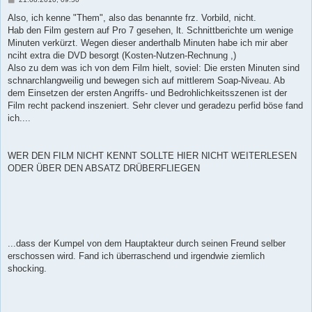
e
i
Also, ich kenne "Them", also das benannte frz. Vorbild, nicht.
t
Hab den Film gestern auf Pro 7 gesehen, lt. Schnittberichte um wenige
r
a
Minuten verkürzt. Wegen dieser anderthalb Minuten habe ich mir aber
g
nciht extra die DVD besorgt (Kosten-Nutzen-Rechnung ,)
Also zu dem was ich von dem Film hielt, soviel: Die ersten Minuten sind
schnarchlangweilig und bewegen sich auf mittlerem Soap-Niveau. Ab
dem Einsetzen der ersten Angriffs- und Bedrohlichkeitsszenen ist der
Film recht packend inszeniert. Sehr clever und geradezu perfid böse fand
ich....
WER DEN FILM NICHT KENNT SOLLTE HIER NICHT WEITERLESEN
ODER ÜBER DEN ABSATZ DRÜBERFLIEGEN
...dass der Kumpel von dem Hauptakteur durch seinen Freund selber
erschossen wird. Fand ich überraschend und irgendwie ziemlich
shocking.