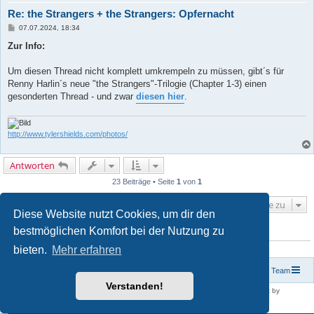
Re: the Strangers + the Strangers: Opfernacht
B
07.07.2024, 18:34
e
i
Zur Info:
t
r
a
Um diesen Thread nicht komplett umkrempeln zu müssen, gibt´s für
g
Renny Harlin´s neue "the Strangers"-Trilogie (Chapter 1-3) einen
gesonderten Thread - und zwar
diesen hier
.
http://www.tylershields.com/photos/
Antworten
23 Beiträge • Seite
1
von
1
Gehe zu
Diese Website nutzt Cookies, um dir den
bestmöglichen Komfort bei der Nutzung zu
WER IST ONLINE?
bieten.
Mehr erfahren
Mitglieder in diesem Forum: 0 Mitglieder und 0 Gäste
Foren-Übersicht
Kontakt
Das Team
Verstanden!
Powered by
phpBB
® Forum Software © phpBB Limited | SE Square Left by
PhpBB3 BBCodes
Deutsche Übersetzung durch
phpBB.de