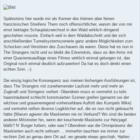
Spätestens hier wurde mir als Kenner des kleinen aber feinen
französischen Streifens Them noch offensichtlicher, warum der von mir
einst beklagte Schauplatzwechsel in den Wald wirklich dringend
geschehen musste. Einfach weil in dem Waldabschnitt und der sich
anschließenden Tunnelsystemszenerie ganz andere Möglichkeiten zum
Schocken und Verstören des Zuschauers da waren. Diese hat es nun in
The Strangers nicht und so bleibt die Erkenntnis, dass es den Amis mit
einer Quasieneuauflage eines Filmes wirklich einmal gelungen ist, das
Original noch einmal deutlich aufzuwerten! Da hat es doch direkt einen
echten Sinn. ;-)
Die einzig logische Konsequenz aus meinen bisherigen Ausführungen ist,
dass The Strangers mit zunehemender Laufzeit mehr und mehr an
Zugkraft und Stringenz verliert. Obendrein muss er vermehrt zu teils
haarsträubend schlecht konstruierten Szenen greifen (genannt sei der
witzlose und grauenerregend vorhersehbare Auftritt des Kumpels Mike)
und vermehrt reißen diverse Logiklöcher auf, die es nun nicht gebraucht
hätte (Warum agieren die Maskierten nie im Verbund? Wo sind die beiden
anderen Mitstreiter hin, wenn der keuchende Maskierte zur Hetzjagd
bläßt? N’ Burger futtern, oder was? Obendrein war die Omnipräsenz der
Maskierten auch recht seltsam ... immerhin tauchten sie immer zur
rechten Zeit an genau dem Ort auf, wo gerade etwas geschah. Hatten