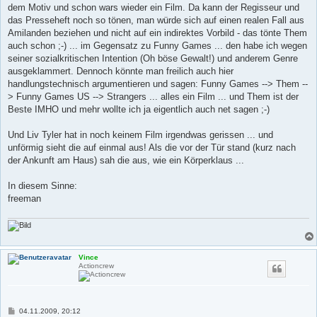
dem Motiv und schon wars wieder ein Film. Da kann der Regisseur und
das Presseheft noch so tönen, man würde sich auf einen realen Fall aus
Amilanden beziehen und nicht auf ein indirektes Vorbild - das tönte Them
auch schon ;-) ... im Gegensatz zu Funny Games ... den habe ich wegen
seiner sozialkritischen Intention (Oh böse Gewalt!) und anderem Genre
ausgeklammert. Dennoch könnte man freilich auch hier
handlungstechnisch argumentieren und sagen: Funny Games --> Them --
> Funny Games US --> Strangers ... alles ein Film ... und Them ist der
Beste IMHO und mehr wollte ich ja eigentlich auch net sagen ;-)
Und Liv Tyler hat in noch keinem Film irgendwas gerissen ... und
unförmig sieht die auf einmal aus! Als die vor der Tür stand (kurz nach
der Ankunft am Haus) sah die aus, wie ein Körperklaus ...
In diesem Sinne:
freeman
Vince
Actioncrew
B
04.11.2009, 20:12