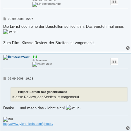
Kinderkommando
B
02.09.2008, 15:05
e
i
Die Liv ist doch eine der Baustellen schlechthin. Das versteh mal einer.
t
r
a
g
Zum Film: Klasse Review, der Streifen ist vorgemerkt.
StS
Actioncrew
B
02.09.2008, 16:53
e
i
t
Elkjaer-Larsen hat geschrieben:
r
a
Klasse Review, der Streifen ist vorgemerkt.
g
Danke ... und mach das - lohnt sich!
http://www.tylershields.com/photos/