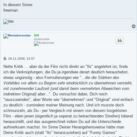
In diesem Sinne:
freeman
StS
Actioncrew
B
28.11.2008, 15:57
e
i
Nette Kritik ... aber da der Film nicht direkt an "Ils" angelehnt ist, finde
t
ich die Verknüpfungen, die Du ja irgendwie derart deutlich heraushebst,
r
a
etwas ungünstig - also Formulierungen wie "...
die die Stärken des
g
Vorbildes vor allem zu Beginn sehr eindrücklich zu übernehmen versteht,
mit zunehmender Laufzeit (und damit beim vermehrten Abweichen vom
indirekten Original) aber
...". Du versuchst dabei, Dich noch
"rauszuwinden", aber Worte wie "übernehmen" und "Original" sind einfach
zu deutlich - zumindest meiner Meinung nach. Und ich musste doch
schmunzeln, als Du - per Vergleich mit einem von diesem losgelösten
Film - eben jenen (eigentlich ja seperat zu betrachtenden Streifen) lobend
herausstellt, und das ausgerechnet indem Du auf die Unterschiede
aufmerksam machst. Im Sinne Deiner Herangehensweise hätte man
Deine Kritik auch (statt "Ils" heranzuziehen) auf "Funny Games"