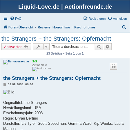
Liquid-Love.de | Actionfreunde.de
FAQ
Registrieren
Anmelden
S
Foren-Übersicht
Reviews: Horrorfilme
Psychohorror
u
the Strangers + the Strangers: Opfernacht
c
Suche
Erweiterte 
Antworten
h
23 Beiträge • Seite
1
von
1
e
StS
Actioncrew
the Strangers + the Strangers: Opfernacht
B
02.09.2008, 06:44
e
i
t
r
a
Originaltitel: the Strangers
g
Herstellungsland: USA
Erscheinungsjahr: 2008
Regie: Bryan Bertino
Darsteller: Liv Tyler, Scott Speedman, Gemma Ward, Kip Weeks, Laura
Margolis, ...