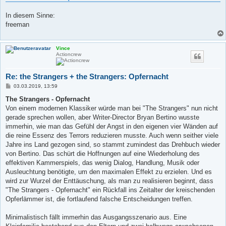
In diesem Sinne:
freeman
Vince
Actioncrew
Re: the Strangers + the Strangers: Opfernacht
B
03.03.2019, 13:59
e
i
The Strangers - Opfernacht
t
Von einem modernen Klassiker würde man bei "The Strangers" nun nicht
r
a
gerade sprechen wollen, aber Writer-Director Bryan Bertino wusste
g
immerhin, wie man das Gefühl der Angst in den eigenen vier Wänden auf
die reine Essenz des Terrors reduzieren musste. Auch wenn seither viele
Jahre ins Land gezogen sind, so stammt zumindest das Drehbuch wieder
von Bertino. Das schürt die Hoffnungen auf eine Wiederholung des
effektiven Kammerspiels, das wenig Dialog, Handlung, Musik oder
Ausleuchtung benötigte, um den maximalen Effekt zu erzielen. Und es
wird zur Wurzel der Enttäuschung, als man zu realisieren beginnt, dass
"The Strangers - Opfernacht" ein Rückfall ins Zeitalter der kreischenden
Opferlämmer ist, die fortlaufend falsche Entscheidungen treffen.
Minimalistisch fällt immerhin das Ausgangsszenario aus. Eine