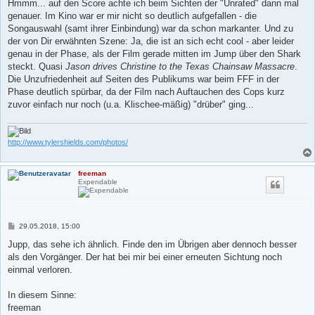
i
Hmmm... auf den Score achte ich beim Sichten der "Unrated" dann mal
t
genauer. Im Kino war er mir nicht so deutlich aufgefallen - die
r
a
Songauswahl (samt ihrer Einbindung) war da schon markanter. Und zu
g
der von Dir erwähnten Szene: Ja, die ist an sich echt cool - aber leider
genau in der Phase, als der Film gerade mitten im Jump über den Shark
steckt. Quasi
Jason drives Christine to the Texas Chainsaw Massacre
.
Die Unzufriedenheit auf Seiten des Publikums war beim FFF in der
Phase deutlich spürbar, da der Film nach Auftauchen des Cops kurz
zuvor einfach nur noch (u.a. Klischee-mäßig) "drüber" ging...
http://www.tylershields.com/photos/
freeman
Expendable
B
29.05.2018, 15:00
e
i
Jupp, das sehe ich ähnlich. Finde den im Übrigen aber dennoch besser
t
als den Vorgänger. Der hat bei mir bei einer erneuten Sichtung noch
r
a
einmal verloren.
g
In diesem Sinne:
freeman