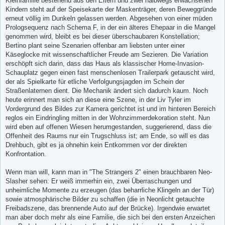
Kleinfamilie bestehend aus den Eltern und zwei halbwegs erwachsenen
Kindern steht auf der Speisekarte der Maskenträger, deren Beweggründe
erneut völlig im Dunkeln gelassen werden. Abgesehen von einer müden
Prologsequenz nach Schema F, in der ein älteres Ehepaar in die Mangel
genommen wird, bleibt es bei dieser überschaubaren Konstellation;
Bertino plant seine Szenarien offenbar am liebsten unter einer
Käseglocke mit wissenschaftlicher Freude am Sezieren. Die Variation
erschöpft sich darin, dass das Haus als klassischer Home-Invasion-
Schauplatz gegen einen fast menschenlosen Trailerpark getauscht wird,
der als Spielkarte für etliche Verfolgungsjagden im Schein der
Straßenlaternen dient. Die Mechanik ändert sich dadurch kaum. Noch
heute erinnert man sich an diese eine Szene, in der Liv Tyler im
Vordergrund des Bildes zur Kamera gerichtet ist und im hinteren Bereich
reglos ein Eindringling mitten in der Wohnzimmerdekoration steht. Nun
wird eben auf offenen Wiesen herumgestanden, suggerierend, dass die
Offenheit des Raums nur ein Trugschluss ist; am Ende, so will es das
Drehbuch, gibt es ja ohnehin kein Entkommen vor der direkten
Konfrontation.
Wenn man will, kann man in "The Strangers 2" einen brauchbaren Neo-
Slasher sehen: Er weiß immerhin ein, zwei Überraschungen und
unheimliche Momente zu erzeugen (das beharrliche Klingeln an der Tür)
sowie atmosphärische Bilder zu schaffen (die in Neonlicht getauchte
Freibadszene, das brennende Auto auf der Brücke). Irgendwie erwartet
man aber doch mehr als eine Familie, die sich bei den ersten Anzeichen