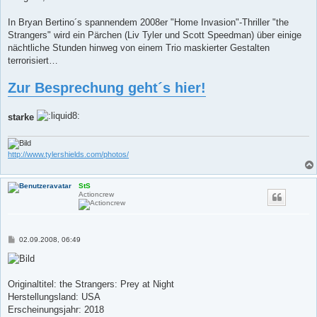
In Bryan Bertino´s spannendem 2008er "Home Invasion"-Thriller "the
Strangers" wird ein Pärchen (Liv Tyler und Scott Speedman) über einige
nächtliche Stunden hinweg von einem Trio maskierter Gestalten
terrorisiert…
Zur Besprechung geht´s hier!
starke
http://www.tylershields.com/photos/
StS
Actioncrew
B
02.09.2008, 06:49
e
i
t
r
a
Originaltitel: the Strangers: Prey at Night
g
Herstellungsland: USA
Erscheinungsjahr: 2018