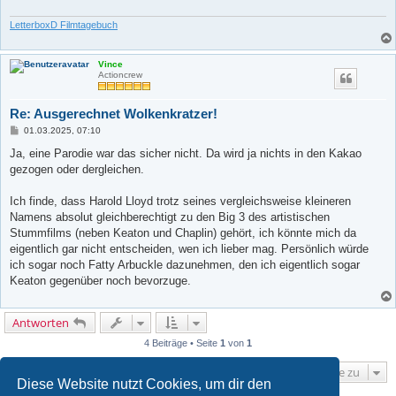
LetterboxD Filmtagebuch
Vince
Actioncrew
Re: Ausgerechnet Wolkenkratzer!
B
01.03.2025, 07:10
e
i
Ja, eine Parodie war das sicher nicht. Da wird ja nichts in den Kakao
t
gezogen oder dergleichen.
r
a
g
Ich finde, dass Harold Lloyd trotz seines vergleichsweise kleineren
Namens absolut gleichberechtigt zu den Big 3 des artistischen
Stummfilms (neben Keaton und Chaplin) gehört, ich könnte mich da
eigentlich gar nicht entscheiden, wen ich lieber mag. Persönlich würde
ich sogar noch Fatty Arbuckle dazunehmen, den ich eigentlich sogar
Keaton gegenüber noch bevorzuge.
Antworten
4 Beiträge • Seite
1
von
1
Gehe zu
Diese Website nutzt Cookies, um dir den