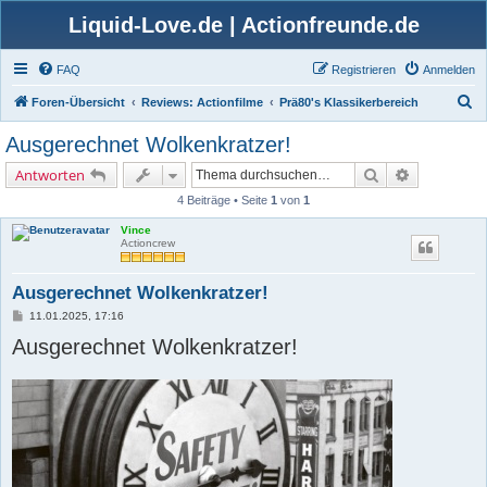
Liquid-Love.de | Actionfreunde.de
FAQ
Registrieren
Anmelden
S
Foren-Übersicht
Reviews: Actionfilme
Prä80's Klassikerbereich
u
Ausgerechnet Wolkenkratzer!
c
Suche
Erweiterte 
Antworten
h
4 Beiträge • Seite
1
von
1
e
Vince
Actioncrew
Ausgerechnet Wolkenkratzer!
B
11.01.2025, 17:16
e
Ausgerechnet Wolkenkratzer!
i
t
r
a
g