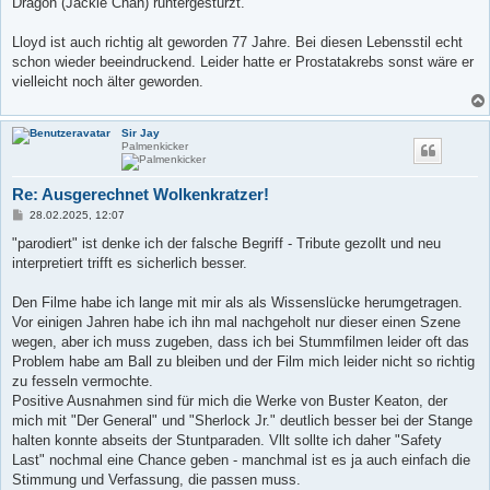
Dragon (Jackie Chan) runtergestürzt.
r
a
g
Lloyd ist auch richtig alt geworden 77 Jahre. Bei diesen Lebensstil echt
schon wieder beeindruckend. Leider hatte er Prostatakrebs sonst wäre er
vielleicht noch älter geworden.
Sir Jay
Palmenkicker
Re: Ausgerechnet Wolkenkratzer!
B
28.02.2025, 12:07
e
i
"parodiert" ist denke ich der falsche Begriff - Tribute gezollt und neu
t
interpretiert trifft es sicherlich besser.
r
a
g
Den Filme habe ich lange mit mir als als Wissenslücke herumgetragen.
Vor einigen Jahren habe ich ihn mal nachgeholt nur dieser einen Szene
wegen, aber ich muss zugeben, dass ich bei Stummfilmen leider oft das
Problem habe am Ball zu bleiben und der Film mich leider nicht so richtig
zu fesseln vermochte.
Positive Ausnahmen sind für mich die Werke von Buster Keaton, der
mich mit "Der General" und "Sherlock Jr." deutlich besser bei der Stange
halten konnte abseits der Stuntparaden. Vllt sollte ich daher "Safety
Last" nochmal eine Chance geben - manchmal ist es ja auch einfach die
Stimmung und Verfassung, die passen muss.