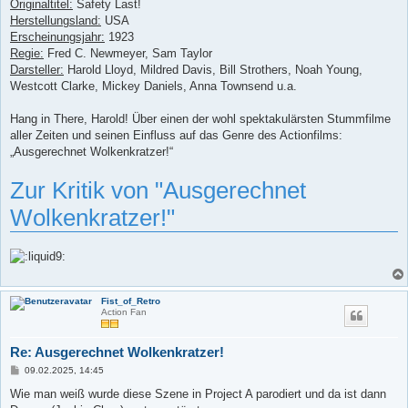
Originaltitel:
Safety Last!
Herstellungsland:
USA
Erscheinungsjahr:
1923
Regie:
Fred C. Newmeyer, Sam Taylor
Darsteller:
Harold Lloyd, Mildred Davis, Bill Strothers, Noah Young,
Westcott Clarke, Mickey Daniels, Anna Townsend u.a.
Hang in There, Harold! Über einen der wohl spektakulärsten Stummfilme
aller Zeiten und seinen Einfluss auf das Genre des Actionfilms:
„Ausgerechnet Wolkenkratzer!“
Zur Kritik von "Ausgerechnet
Wolkenkratzer!"
Fist_of_Retro
Action Fan
Re: Ausgerechnet Wolkenkratzer!
B
09.02.2025, 14:45
e
i
Wie man weiß wurde diese Szene in Project A parodiert und da ist dann
t