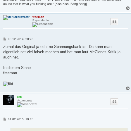
cause that is what you fucking are!" [Kiss Kiss, Bang Bang]
freeman
Expendable
B
08.12.2014, 20:26
e
i
Zumal das Original ja echt ne Spannungsbank ist. Da kann man
t
eigentlich net viel falsch machen und hat man laut McClanes Kritik ja
r
a
auch net.
g
In diesem Sinne:
freeman
StS
Actioncrew
B
01.02.2015, 19:45
e
i
t