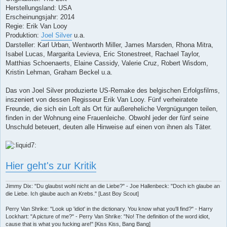
Herstellungsland: USA
Erscheinungsjahr: 2014
Regie: Erik Van Looy
Produktion:
Joel Silver
u.a.
Darsteller: Karl Urban, Wentworth Miller, James Marsden, Rhona Mitra,
Isabel Lucas, Margarita Levieva, Eric Stonestreet, Rachael Taylor,
Matthias Schoenaerts, Elaine Cassidy, Valerie Cruz, Robert Wisdom,
Kristin Lehman, Graham Beckel u.a.
Das von Joel Silver produzierte US-Remake des belgischen Erfolgsfilms,
inszeniert von dessen Regisseur Erik Van Looy. Fünf verheiratete
Freunde, die sich ein Loft als Ort für außereheliche Vergnügungen teilen,
finden in der Wohnung eine Frauenleiche. Obwohl jeder der fünf seine
Unschuld beteuert, deuten alle Hinweise auf einen von ihnen als Täter.
Hier geht's zur Kritik
Jimmy Dix: "Du glaubst wohl nicht an die Liebe?" - Joe Hallenbeck: "Doch ich glaube an
die Liebe. Ich glaube auch an Krebs." [Last Boy Scout]
Perry Van Shrike: "Look up 'idiot' in the dictionary. You know what you'll find?" - Harry
Lockhart: "A picture of me?" - Perry Van Shrike: "No! The definition of the word idiot,
cause that is what you fucking are!" [Kiss Kiss, Bang Bang]