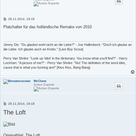
B
28.11.2014, 19:18
e
i
Platzhalter für das holländische Remake von 2010
t
r
a
g
Jimmy Dix: "Du glaubst wohl nicht an die Liebe?" - Joe Hallenbeck: "Doch ich glaube an
die Liebe. Ich glaube auch an Krebs." [Last Boy Scout]
Perry Van Shrike: "Look up 'idiot' in the dictionary. You know what you'll find?" - Harry
Lockhart: "A picture of me?" - Perry Van Shrike: "No! The definition of the word idiot,
cause that is what you fucking are!" [Kiss Kiss, Bang Bang]
McClane
Action Experte
B
28.11.2014, 19:18
e
The Loft
i
t
r
a
g
Originaltitel: The Loft