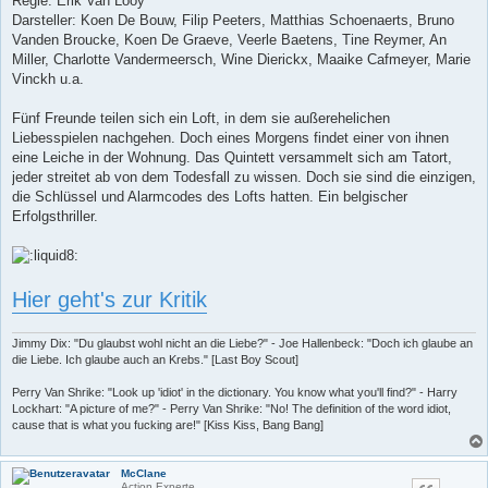
Regie: Erik Van Looy
Darsteller: Koen De Bouw, Filip Peeters, Matthias Schoenaerts, Bruno
Vanden Broucke, Koen De Graeve, Veerle Baetens, Tine Reymer, An
Miller, Charlotte Vandermeersch, Wine Dierickx, Maaike Cafmeyer, Marie
Vinckh u.a.
Fünf Freunde teilen sich ein Loft, in dem sie außerehelichen
Liebesspielen nachgehen. Doch eines Morgens findet einer von ihnen
eine Leiche in der Wohnung. Das Quintett versammelt sich am Tatort,
jeder streitet ab von dem Todesfall zu wissen. Doch sie sind die einzigen,
die Schlüssel und Alarmcodes des Lofts hatten. Ein belgischer
Erfolgsthriller.
Hier geht's zur Kritik
Jimmy Dix: "Du glaubst wohl nicht an die Liebe?" - Joe Hallenbeck: "Doch ich glaube an
die Liebe. Ich glaube auch an Krebs." [Last Boy Scout]
Perry Van Shrike: "Look up 'idiot' in the dictionary. You know what you'll find?" - Harry
Lockhart: "A picture of me?" - Perry Van Shrike: "No! The definition of the word idiot,
cause that is what you fucking are!" [Kiss Kiss, Bang Bang]
McClane
Action Experte