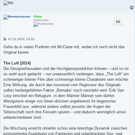
Vince
Actioncrew
B
07.11.2015, 13:10
e
i
Gehe da in vielen Punkten mit McClane mit, wobei ich noch nicht das
t
Original kenne:
r
a
g
The Loft (2014)
Die Designerfassaden und die Hochglanzproduktion können – und so ist
es wohl auch gedacht – nur unwesentlich verbergen, dass „The Loft“ ein
schmieriger kleiner Film über schmierige kleine Charaktere sein möchte.
Eine Wirkung, die durch den inzestoid vom Regisseur des Originals
selbst herbeigeführten Faktor „Remake“ noch verstärkt wird. Erik Van
Looy errichtet ein Refugium, in dem Männer Männer sein dürfen:
Wenigstens einige von ihnen drücken ungebremst ihr begrenztes
Frauenbild aus, während andere selbst jenseits der Augen der
Sittenschaft noch ihre Fesseln spüren – und dadurch womöglich umso
unberechenbarer sind...
Die Mischung erreicht ohnehin schon eine brenzlige Dynamik zwischen
extrovertierter Auslebung von Fantasien und unterdrückten Sex- und