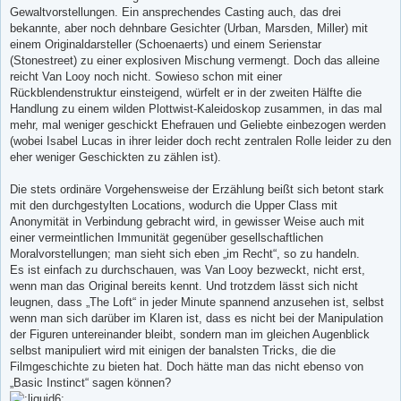
Gewaltvorstellungen. Ein ansprechendes Casting auch, das drei
bekannte, aber noch dehnbare Gesichter (Urban, Marsden, Miller) mit
einem Originaldarsteller (Schoenaerts) und einem Serienstar
(Stonestreet) zu einer explosiven Mischung vermengt. Doch das alleine
reicht Van Looy noch nicht. Sowieso schon mit einer
Rückblendenstruktur einsteigend, würfelt er in der zweiten Hälfte die
Handlung zu einem wilden Plottwist-Kaleidoskop zusammen, in das mal
mehr, mal weniger geschickt Ehefrauen und Geliebte einbezogen werden
(wobei Isabel Lucas in ihrer leider doch recht zentralen Rolle leider zu den
eher weniger Geschickten zu zählen ist).
Die stets ordinäre Vorgehensweise der Erzählung beißt sich betont stark
mit den durchgestylten Locations, wodurch die Upper Class mit
Anonymität in Verbindung gebracht wird, in gewisser Weise auch mit
einer vermeintlichen Immunität gegenüber gesellschaftlichen
Moralvorstellungen; man sieht sich eben „im Recht“, so zu handeln.
Es ist einfach zu durchschauen, was Van Looy bezweckt, nicht erst,
wenn man das Original bereits kennt. Und trotzdem lässt sich nicht
leugnen, dass „The Loft“ in jeder Minute spannend anzusehen ist, selbst
wenn man sich darüber im Klaren ist, dass es nicht bei der Manipulation
der Figuren untereinander bleibt, sondern man im gleichen Augenblick
selbst manipuliert wird mit einigen der banalsten Tricks, die die
Filmgeschichte zu bieten hat. Doch hätte man das nicht ebenso von
„Basic Instinct“ sagen können?