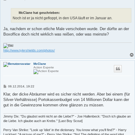
e
i
t
McClane hat geschrieben:
r
a
Noch ist er ja nicht gefloppt, in den USA läuft er im Januar an.
g
Ja, nachdem er schon etliche Male verschoben wurde. Der dürfte an der
Boxoffice doch nicht wirklich was reißen, oder was meinste?
http://www.tylershields.com/photos/
McClane
Action Experte
B
06.12.2014, 19:22
e
i
Klar, der dicke Abräumer wird es sicher nicht werden. Aber bei einem (für
t
Silver-Verhältnisse) Portokassenbudget von 14 Millionen Dollar kann der
r
a
gut in die Gewinnzone kommen ohne glänzen zu müssen.
g
Jimmy Dix: "Du glaubst wohl nicht an die Liebe?" - Joe Hallenbeck: "Doch ich glaube an
die Liebe. Ich glaube auch an Krebs." [Last Boy Scout]
Perry Van Shrike: "Look up 'idiot' in the dictionary. You know what you'll find?" - Harry
Lockhart: "A picture of me?" - Perry Van Shrike: "No! The definition of the word idiot,