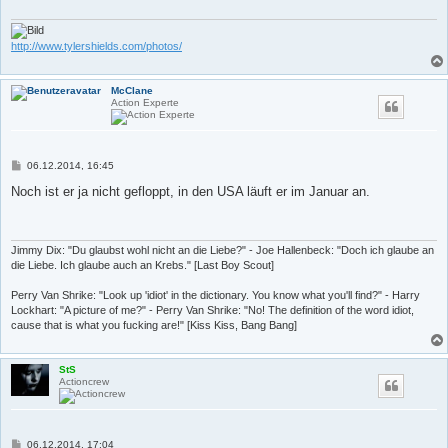
a
g
http://www.tylershields.com/photos/
McClane
Action Experte
B
06.12.2014, 16:45
e
i
Noch ist er ja nicht gefloppt, in den USA läuft er im Januar an.
t
r
a
g
Jimmy Dix: "Du glaubst wohl nicht an die Liebe?" - Joe Hallenbeck: "Doch ich glaube an
die Liebe. Ich glaube auch an Krebs." [Last Boy Scout]
Perry Van Shrike: "Look up 'idiot' in the dictionary. You know what you'll find?" - Harry
Lockhart: "A picture of me?" - Perry Van Shrike: "No! The definition of the word idiot,
cause that is what you fucking are!" [Kiss Kiss, Bang Bang]
StS
Actioncrew
B
06.12.2014, 17:04