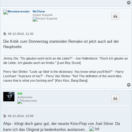
McClane
Action Experte
B
06.12.2014, 11:32
e
i
Die Kritik zum Donnerstag startenden Remake ist jetzt auch auf der
t
Hauptseite.
r
a
g
Jimmy Dix: "Du glaubst wohl nicht an die Liebe?" - Joe Hallenbeck: "Doch ich glaube an
die Liebe. Ich glaube auch an Krebs." [Last Boy Scout]
Perry Van Shrike: "Look up 'idiot' in the dictionary. You know what you'll find?" - Harry
Lockhart: "A picture of me?" - Perry Van Shrike: "No! The definition of the word idiot,
cause that is what you fucking are!" [Kiss Kiss, Bang Bang]
StS
Actioncrew
B
06.12.2014, 12:05
e
i
Ahja - klingt doch ganz gut, der neuste Kino-Flop von Joel Silver. Da
t
kann ich das Original ja bedenkenlos auslassen...
r