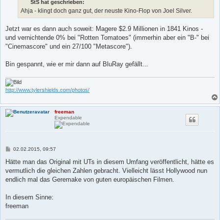
StS hat geschrieben:
r
a
Ahja - klingt doch ganz gut, der neuste Kino-Flop von Joel Silver.
g
Jetzt war es dann auch soweit: Magere $2.9 Millionen in 1841 Kinos -
und vernichtende 0% bei "Rotten Tomatoes" (immerhin aber ein "B-" bei
"Cinemascore" und ein 27/100 "Metascore").
Bin gespannt, wie er mir dann auf BluRay gefällt...
http://www.tylershields.com/photos/
freeman
Expendable
B
02.02.2015, 09:57
e
i
Hätte man das Original mit UTs in diesem Umfang veröffentlicht, hätte es
t
vermutlich die gleichen Zahlen gebracht. Vielleicht lässt Hollywood nun
r
a
endlich mal das Geremake von guten europäischen Filmen.
g
In diesem Sinne:
freeman