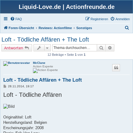
Liquid-Love.de | Actionfreunde.de
FAQ
Registrieren
Anmelden
S
Foren-Übersicht
Reviews: Actionfilme
Sonstiges
u
Loft - Tödliche Affären + The Loft
c
Suche
Erweiterte 
Antworten
h
12 Beiträge • Seite
1
von
1
e
McClane
Action Experte
Loft - Tödliche Affären + The Loft
B
28.11.2014, 19:17
e
Loft - Tödliche Affären
i
t
r
a
g
Originaltitel: Loft
Herstellungsland: Belgien
Erscheinungsjahr: 2008