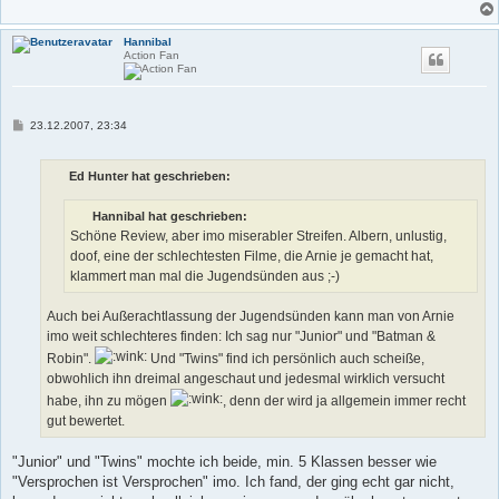
Hannibal
Action Fan
B
23.12.2007, 23:34
e
i
t
Ed Hunter hat geschrieben:
r
a
g
Hannibal hat geschrieben:
Schöne Review, aber imo miserabler Streifen. Albern, unlustig,
doof, eine der schlechtesten Filme, die Arnie je gemacht hat,
klammert man mal die Jugendsünden aus ;-)
Auch bei Außerachtlassung der Jugendsünden kann man von Arnie
imo weit schlechteres finden: Ich sag nur "Junior" und "Batman &
Robin".
Und "Twins" find ich persönlich auch scheiße,
obwohlich ihn dreimal angeschaut und jedesmal wirklich versucht
habe, ihn zu mögen
, denn der wird ja allgemein immer recht
gut bewertet.
"Junior" und "Twins" mochte ich beide, min. 5 Klassen besser wie
"Versprochen ist Versprochen" imo. Ich fand, der ging echt gar nicht,