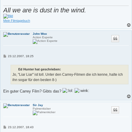
All we are is dust in the wind.
Mein Filmtagebuch
John Woo
Action Experte
B
23.12.2007, 18:25
e
i
t
Ed Hunter hat geschrieben:
r
a
Jo, "Liar Liar" ist toll. Unter den Carrey-Filmen die ich kenne, halte ich
g
ihn sogar für den besten 8-)
Ein guter Carrey Film? Gibts das?
Sir Jay
Palmenkicker
B
23.12.2007, 18:43
e