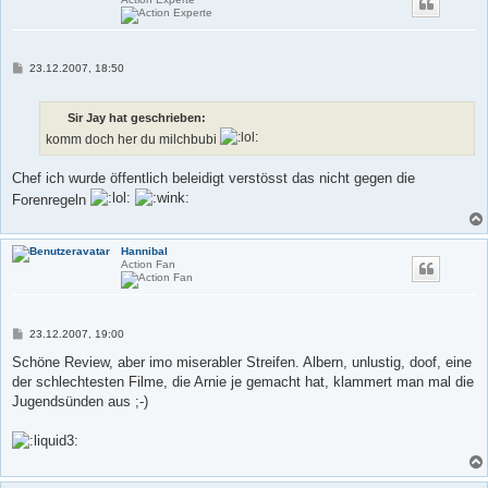
B
23.12.2007, 18:50
e
i
t
Sir Jay hat geschrieben:
r
a
komm doch her du milchbubi
g
Chef ich wurde öffentlich beleidigt verstösst das nicht gegen die
Forenregeln
Hannibal
Action Fan
B
23.12.2007, 19:00
e
i
Schöne Review, aber imo miserabler Streifen. Albern, unlustig, doof, eine
t
der schlechtesten Filme, die Arnie je gemacht hat, klammert man mal die
r
a
Jugendsünden aus ;-)
g