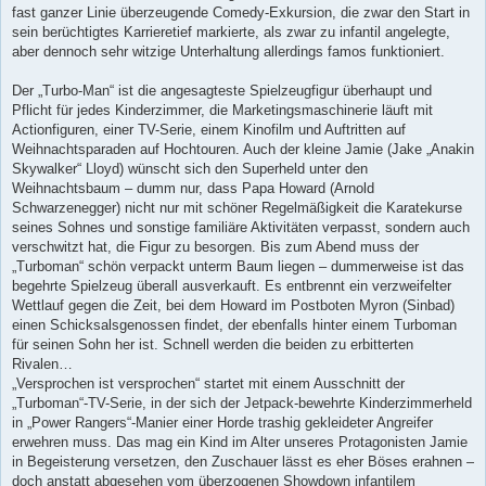
fast ganzer Linie überzeugende Comedy-Exkursion, die zwar den Start in
sein berüchtigtes Karrieretief markierte, als zwar zu infantil angelegte,
aber dennoch sehr witzige Unterhaltung allerdings famos funktioniert.
Der „Turbo-Man“ ist die angesagteste Spielzeugfigur überhaupt und
Pflicht für jedes Kinderzimmer, die Marketingsmaschinerie läuft mit
Actionfiguren, einer TV-Serie, einem Kinofilm und Auftritten auf
Weihnachtsparaden auf Hochtouren. Auch der kleine Jamie (Jake „Anakin
Skywalker“ Lloyd) wünscht sich den Superheld unter den
Weihnachtsbaum – dumm nur, dass Papa Howard (Arnold
Schwarzenegger) nicht nur mit schöner Regelmäßigkeit die Karatekurse
seines Sohnes und sonstige familiäre Aktivitäten verpasst, sondern auch
verschwitzt hat, die Figur zu besorgen. Bis zum Abend muss der
„Turboman“ schön verpackt unterm Baum liegen – dummerweise ist das
begehrte Spielzeug überall ausverkauft. Es entbrennt ein verzweifelter
Wettlauf gegen die Zeit, bei dem Howard im Postboten Myron (Sinbad)
einen Schicksalsgenossen findet, der ebenfalls hinter einem Turboman
für seinen Sohn her ist. Schnell werden die beiden zu erbitterten
Rivalen…
„Versprochen ist versprochen“ startet mit einem Ausschnitt der
„Turboman“-TV-Serie, in der sich der Jetpack-bewehrte Kinderzimmerheld
in „Power Rangers“-Manier einer Horde trashig gekleideter Angreifer
erwehren muss. Das mag ein Kind im Alter unseres Protagonisten Jamie
in Begeisterung versetzen, den Zuschauer lässt es eher Böses erahnen –
doch anstatt abgesehen vom überzogenen Showdown infantilem