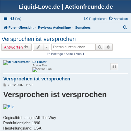
Liquid-Love.de | Actionfreunde.de
FAQ
Registrieren
Anmelden
S
Foren-Übersicht
Reviews: Actionfilme
Sonstiges
u
Versprochen ist versprochen
c
Suche
Erweiterte 
Antworten
h
16 Beiträge • Seite
1
von
1
e
Ed Hunter
Action Fan
Versprochen ist versprochen
B
23.12.2007, 11:20
e
Versprochen ist versprochen
i
t
r
a
g
Originaltitel: Jingle All The Way
Produktionsjahr: 1996
Herstellungsland: USA