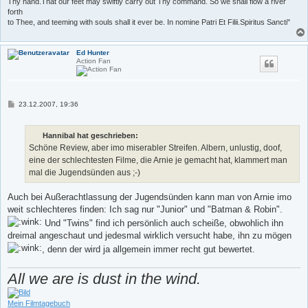
Thy hand.That our feet may swiftly carry out Thy command. So we shall flow a river
forth
to Thee, and teeming with souls shall it ever be. In nomine Patri Et Filii.Spiritus Sancti"
Ed Hunter
Action Fan
B
23.12.2007, 19:36
e
i
t
Hannibal hat geschrieben:
r
a
Schöne Review, aber imo miserabler Streifen. Albern, unlustig, doof,
g
eine der schlechtesten Filme, die Arnie je gemacht hat, klammert man
mal die Jugendsünden aus ;-)
Auch bei Außerachtlassung der Jugendsünden kann man von Arnie imo
weit schlechteres finden: Ich sag nur "Junior" und "Batman & Robin".
Und "Twins" find ich persönlich auch scheiße, obwohlich ihn
dreimal angeschaut und jedesmal wirklich versucht habe, ihn zu mögen
, denn der wird ja allgemein immer recht gut bewertet.
All we are is dust in the wind.
Mein Filmtagebuch