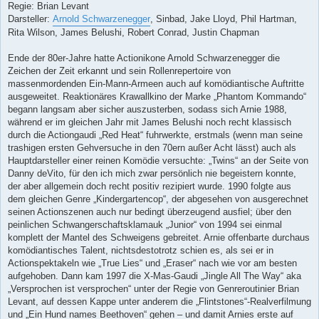
Regie: Brian Levant
Darsteller:
Arnold Schwarzenegger
, Sinbad, Jake Lloyd, Phil Hartman,
Rita Wilson, James Belushi, Robert Conrad, Justin Chapman
Ende der 80er-Jahre hatte Actionikone Arnold Schwarzenegger die
Zeichen der Zeit erkannt und sein Rollenrepertoire von
massenmordenden Ein-Mann-Armeen auch auf komödiantische Auftritte
ausgeweitet. Reaktionäres Krawallkino der Marke „Phantom Kommando“
begann langsam aber sicher auszusterben, sodass sich Arnie 1988,
während er im gleichen Jahr mit James Belushi noch recht klassisch
durch die Actiongaudi „Red Heat“ fuhrwerkte, erstmals (wenn man seine
trashigen ersten Gehversuche in den 70ern außer Acht lässt) auch als
Hauptdarsteller einer reinen Komödie versuchte: „Twins“ an der Seite von
Danny deVito, für den ich mich zwar persönlich nie begeistern konnte,
der aber allgemein doch recht positiv rezipiert wurde. 1990 folgte aus
dem gleichen Genre „Kindergartencop“, der abgesehen von ausgerechnet
seinen Actionszenen auch nur bedingt überzeugend ausfiel; über den
peinlichen Schwangerschaftsklamauk „Junior“ von 1994 sei einmal
komplett der Mantel des Schweigens gebreitet. Arnie offenbarte durchaus
komödiantisches Talent, nichtsdestotrotz schien es, als sei er in
Actionspektakeln wie „True Lies“ und „Eraser“ nach wie vor am besten
aufgehoben. Dann kam 1997 die X-Mas-Gaudi „Jingle All The Way“ aka
„Versprochen ist versprochen“ unter der Regie von Genreroutinier Brian
Levant, auf dessen Kappe unter anderem die „Flintstones“-Realverfilmung
und „Ein Hund names Beethoven“ gehen – und damit Arnies erste auf