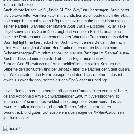
ist zum Schreien.
Auch darstellerisch weiß „Jingle All The Way“ zu überzeugen: Arnie hetzt
als verzweifelter Familienvater mit sichtlicher Spielfreude durch die Stadt
und hangelt sich mit vollem Körpereinsatz durch die beste Comedyrolle
seiner Karriere, während der spätere „Star Wars – Episode I“-Star Jake
Lloyd souverän als Sohn überzeugt und vor allem Phil Hartman eine
herrliche Performance als benachbarter Wannabe-Traummann absolviert.
Das Highlight markiert jedoch ein Auftritt von James Belushi, der nach
„Red Heat“ und „Last Action Hero“ schon zum dritten Mal in einem
Schwarzenegger-Film mitmischte und hier als Betrüger im Santa-Clause-
Kostüm Howard eine defekte Turboman-Figur andrehen will.
Zum großen Showdown darf Arnie schließlich selbst ins Kostüm des
Superhelden schlüpfen und per Jetpack über die Dächer der Stadt düsen,
um Weihnachten, den Familiensegen und den Tag zu retten – das ist
etwas zu over-the-top, schmälert den Spaß aber nur bedingt.
Fazit: Nachdem er sich bereits oft auch in Comedyrollen versucht hatte,
gelang Actionheld Arnie Schwarzenegger 1996 mit „Versprochen ist
versprochen“ sein erstes wirklich überzeugendes Genrewerk, das als
zwar teils allzu kindische, aber mit Tempo, Witz, einem flotten
Soundtrack und guten Schauspielern überzeugende X-Mas-Gaudi sehr
gut funktioniert.