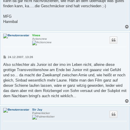
kann da gar nicht nachvollziehen, wie man an dem überhaupt was gutes
finden kann, ka.....die Geschmäcker sind halt verschieden ;-)
MFG
Hannibal
Vince
Actioncrew
B
24.12.2007, 13:26
e
i
Also schlechter als Junior ist der imo im Leben nicht, alleine diese
t
grottige Transvestitenshow am Ende bei Junior mit gaaanz viel Gefühl
r
a
und so... da macht der Zweikampf zwischen Arnie und, wie heißt er noch
g
gleich, Sinbad wesentlich mehr Laune. Hätte man den Film ganz auf
dieser Schiene laufen lassen, wäre er ganz witzig geworden, leider wird
das dann aber mit dem Rotzbengel von Sohn versaut und der Subplot mit
dem Nachbarn bringt's auch nicht wirklich...
Sir Jay
Palmenkicker