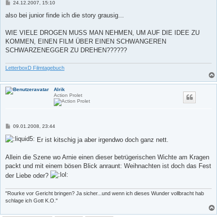
B
24.12.2007, 15:10
e
i
also bei junior finde ich die story grausig...
t
r
a
WIE VIELE DROGEN MUSS MAN NEHMEN, UM AUF DIE IDEE ZU
g
KOMMEN, EINEN FILM ÜBER EINEN SCHWANGEREN
SCHWARZENEGGER ZU DREHEN??????
LetterboxD Filmtagebuch
Alrik
Action Prolet
B
09.01.2008, 23:44
e
i
Er ist kitschig ja aber irgendwo doch ganz nett.
t
r
a
Allein die Szene wo Arnie einen dieser betrügerischen Wichte am Kragen
g
packt und mit einem bösen Blick anraunt: Weihnachten ist doch das Fest
der Liebe oder?
"Rourke vor Gericht bringen? Ja sicher...und wenn ich dieses Wunder vollbracht hab
schlage ich Gott K.O."