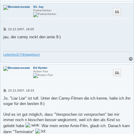
Sir Jay
Palmenkicker
B
23.12.2007, 18:05
e
i
jau, der carrey rockt den arnie 8-)
t
r
a
g
LetterboxD Filmtagebuch
Ed Hunter
Action Fan
B
23.12.2007, 18:23
e
i
Jo, "Liar Liar" ist toll. Unter den Carrey-Filmen die ich kenne, halte ich ihn
t
sogar für den besten 8-)
r
a
g
Und es ist gut möglich, dass "Versprochen ist versprochen" bei mir
immer noch n bisschen besser wegkommt, weil ich den als Kind so
geliebt habe
War mein erster Arnie-Film, glaub ich. Danach kam
dann "Terminator"