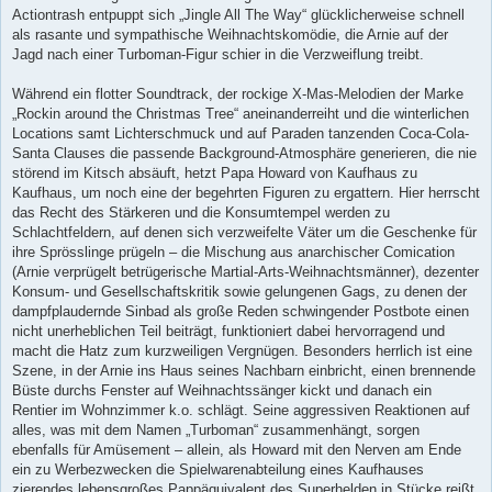
Actiontrash entpuppt sich „Jingle All The Way“ glücklicherweise schnell
als rasante und sympathische Weihnachtskomödie, die Arnie auf der
Jagd nach einer Turboman-Figur schier in die Verzweiflung treibt.
Während ein flotter Soundtrack, der rockige X-Mas-Melodien der Marke
„Rockin around the Christmas Tree“ aneinanderreiht und die winterlichen
Locations samt Lichterschmuck und auf Paraden tanzenden Coca-Cola-
Santa Clauses die passende Background-Atmosphäre generieren, die nie
störend im Kitsch absäuft, hetzt Papa Howard von Kaufhaus zu
Kaufhaus, um noch eine der begehrten Figuren zu ergattern. Hier herrscht
das Recht des Stärkeren und die Konsumtempel werden zu
Schlachtfeldern, auf denen sich verzweifelte Väter um die Geschenke für
ihre Sprösslinge prügeln – die Mischung aus anarchischer Comication
(Arnie verprügelt betrügerische Martial-Arts-Weihnachtsmänner), dezenter
Konsum- und Gesellschaftskritik sowie gelungenen Gags, zu denen der
dampfplaudernde Sinbad als große Reden schwingender Postbote einen
nicht unerheblichen Teil beiträgt, funktioniert dabei hervorragend und
macht die Hatz zum kurzweiligen Vergnügen. Besonders herrlich ist eine
Szene, in der Arnie ins Haus seines Nachbarn einbricht, einen brennende
Büste durchs Fenster auf Weihnachtssänger kickt und danach ein
Rentier im Wohnzimmer k.o. schlägt. Seine aggressiven Reaktionen auf
alles, was mit dem Namen „Turboman“ zusammenhängt, sorgen
ebenfalls für Amüsement – allein, als Howard mit den Nerven am Ende
ein zu Werbezwecken die Spielwarenabteilung eines Kaufhauses
zierendes lebensgroßes Pappäquivalent des Superhelden in Stücke reißt,