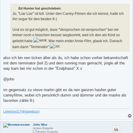
i
t
Ed Hunter hat geschrieben:
r
a
Jo, "Liar Liar" ist toll. Unter den Carrey-Filmen die ich kenne, halte ich
g
ihn sogar für den besten 8-)
Und es ist gut möglich, dass "Versprochen ist versprochen" bei mir
immer noch n bisschen besser wegkommt, weil ich den als Kind so
geliebt habe
War mein erster Arnie-Film, glaub ich. Danach
kam dann "Terminator"
also ich bin nen ticken älter als du, ich habe schon vorher bekanntschaft
mit dem terminator (teil 2) und dem running man gemacht, jingle all the
way kam bei mir schon in der "Endphase" X.x
@john
im gegensatz zu steve martin gibt es da nen ganzen haufen guter
carreyfilme, wobei ich persönlich dumm und dümmer und die maske als
favoriten zähle 8-)
LetterboxD Filmtagebuch
John Woo
Action Experte