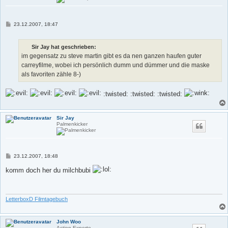
B
23.12.2007, 18:47
e
i
t
Sir Jay hat geschrieben:
r
a
im gegensatz zu steve martin gibt es da nen ganzen haufen guter
g
carreyfilme, wobei ich persönlich dumm und dümmer und die maske
als favoriten zähle 8-)
:twisted: :twisted: :twisted:
Sir Jay
Palmenkicker
B
23.12.2007, 18:48
e
i
komm doch her du milchbubi
t
r
a
g
LetterboxD Filmtagebuch
John Woo
Action Experte