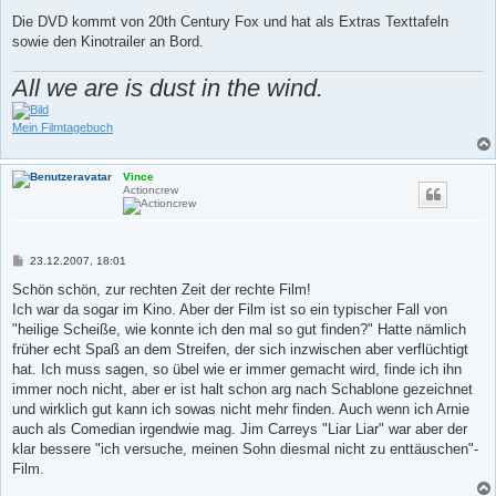
Die DVD kommt von 20th Century Fox und hat als Extras Texttafeln
sowie den Kinotrailer an Bord.
All we are is dust in the wind.
Mein Filmtagebuch
Vince
Actioncrew
B
23.12.2007, 18:01
e
i
Schön schön, zur rechten Zeit der rechte Film!
t
Ich war da sogar im Kino. Aber der Film ist so ein typischer Fall von
r
a
"heilige Scheiße, wie konnte ich den mal so gut finden?" Hatte nämlich
g
früher echt Spaß an dem Streifen, der sich inzwischen aber verflüchtigt
hat. Ich muss sagen, so übel wie er immer gemacht wird, finde ich ihn
immer noch nicht, aber er ist halt schon arg nach Schablone gezeichnet
und wirklich gut kann ich sowas nicht mehr finden. Auch wenn ich Arnie
auch als Comedian irgendwie mag. Jim Carreys "Liar Liar" war aber der
klar bessere "ich versuche, meinen Sohn diesmal nicht zu enttäuschen"-
Film.