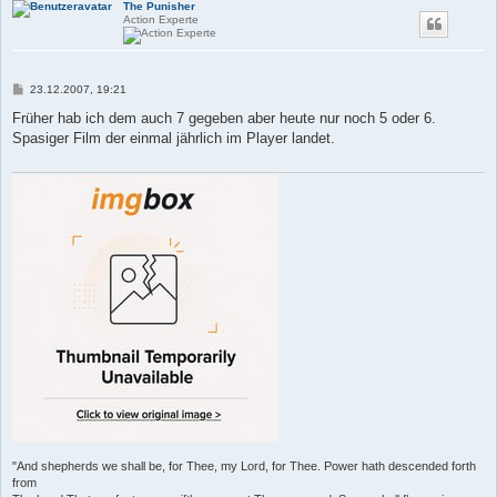
The Punisher
Action Experte
B
23.12.2007, 19:21
e
i
Früher hab ich dem auch 7 gegeben aber heute nur noch 5 oder 6.
t
Spasiger Film der einmal jährlich im Player landet.
r
a
g
"And shepherds we shall be, for Thee, my Lord, for Thee. Power hath descended forth
from